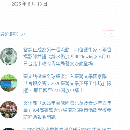
2026 年 6 月 13 日
最近趨勢
當靜止成為另一種流動：四位藝術家、兩位
攝影師共譜《靜水仍流 Still Flowing》6月11
日台北市政府青年局藝文沙龍登場
臺文館徵集全球譯者加入臺灣文學國家隊！
「言嶼交響：2026臺灣文學英譯工作坊」徵
選， 即日起至6/21開放申請！
文化部「2026年臺灣國際兒童及青少年嘉年
華」9月高雄盛大登場南部5縣市偏鄉學校參
訪補助報名開跑
NTSO邀傑出旅外臺灣音樂家閃耀共演 陳美