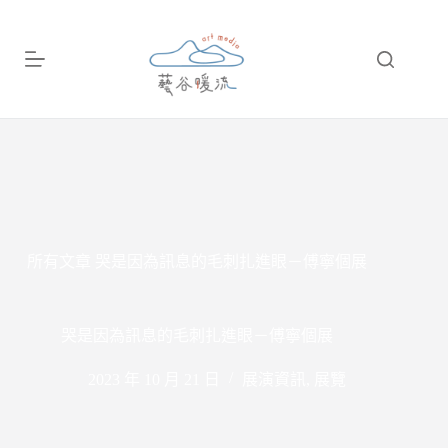
跳
至
主
要
內
容
所有文章
哭是因為訊息的毛刺扎進眼－傅寧個展
哭是因為訊息的毛刺扎進眼－傅寧個展
2023 年 10 月 21 日
展演資訊
,
展覽