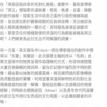
在「哭是因為訊息的毛刺扎進眼」展覽中，藝術家傅寧
以「哭泣」借喻那充滿執著、輕佻、焦慮、自滿、躁動
的創作過程，探索生活中訊息氾濫所引發的情緒與感
受，並且提出對於觀看經驗的反芻與詮釋。哭泣被認為
是人類表達情緒的一種方式，其特徵為淚液從淚腺流
出，那是否任何情緒致使的流淚的行為都能被稱為哭泣
呢？人們總會為此衍生出不同解讀的詞彙。
另一方面，英文展名中Glitch一詞在傅寧過往的創作中慣
常以「失靈」來闡述，此次展覽主軸則改以「毛刺」此
華文語境中的物質呈現作為理解的方式，形容快速閱覽
大量百無聊賴的資訊時，留存於記憶中強烈而不明的影
像。藉由看似抽象的繪畫風格，將迅速閃過的影像轉換
為流動扭曲的筆觸，利用塗層深淺與鮮明色彩的對比呈
現速度感的紋理，解構、重組這些難以言語概括的視覺
經驗；同時結合網路迷因（Meme）以及青年世代同溫層
內部交互作用衍生而成的文化哏圖，以此連結觀者的共
鳴。