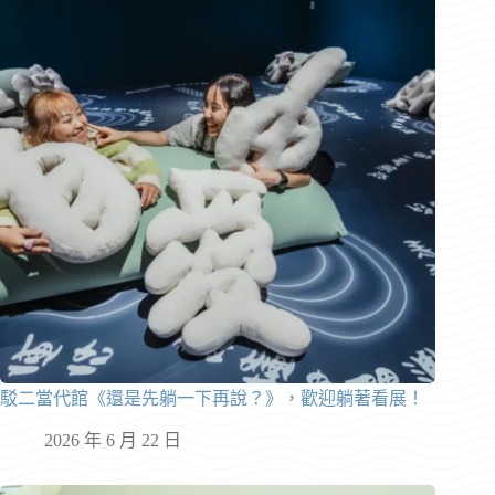
駁二當代館《還是先躺一下再說？》，歡迎躺著看展！
2026 年 6 月 22 日