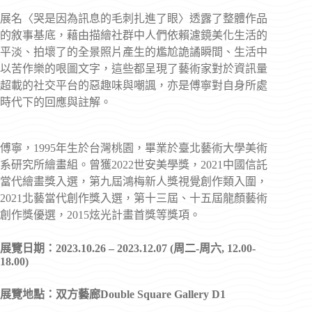
展名〈哭是因為訊息的毛刺扎進了眼〉透露了整體作品
的敘事基底，藉由描繪社群中人們依賴濾鏡美化生活的
平淡、拍壞了的全景照片產生的尷尬詭譎瞬間、生活中
以苦作樂的哏圖文字，這些都呈現了藝術家對於資訊量
超載的社交平台的惡趣味與嘲諷，亦是傅寧對自身所處
時代下的回應與註解。
傅寧，1995年生於台灣桃園，畢業於臺北藝術大學美術
系研究所繪畫組。曾獲2022世安美學獎，2021中國信託
當代繪畫獎入選，第九屆鴻梅新人獎視覺創作類入圍，
2021北藝當代創作獎入選，第十三屆、十五屆龍顏藝術
創作獎優選，2015炫光計畫首獎等獎項。
展覽日期：2023.10.26 – 2023.12.07 (周二-周六, 12.00-
18.00)
展覽地點：双方藝廊
Double Square Gallery D1