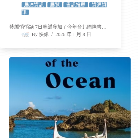
展演資訊
展覽
書訊推薦
資源資
訊
藝編悄悄話 7日藝編參加了今年台北國際書…
By
快訊
2026 年 1 月 8 日