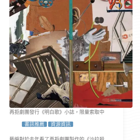
再拒劇團發行《明白歌》小誌，限量索取中
書訊推薦
資源資訊
藝編對於去年看了再拒劇團製作的《沙拉殺…