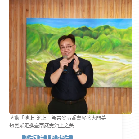
蔣勳「池上 池上」新書發表暨畫展盛大開幕
邀民眾走進臺南感受池上之美
書訊推薦
資源資訊