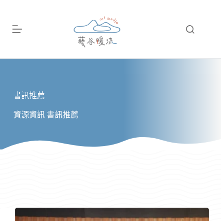
跳
至
主
要
內
容
書訊推薦
資源資訊
書訊推薦