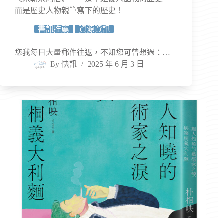
而是歷史人物親筆寫下的歷史！
書訊推薦
資源資訊
您我每日大量郵件往返，不知您可曾想過：…
By
快訊
2025 年 6 月 3 日