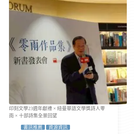
印刻文學23週年獻禮 × 紐曼華語文學獎詩人零
雨 × 十部詩集全景回望
書訊推薦
資源資訊