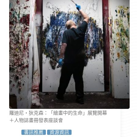
羅迪尼・狄克森：「繪畫中的生命」展覽開幕
＋人物誌畫冊發表座談會
書訊推薦
資源資訊