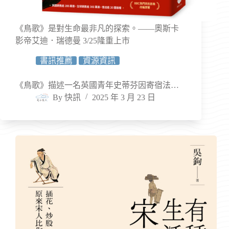
《鳥歌》是對生命最非凡的探索。——奧斯卡
影帝艾迪．瑞德曼 3/25隆重上市
書訊推薦
資源資訊
《鳥歌》描述一名英國青年史蒂芬因寄宿法…
By
快訊
2025 年 3 月 23 日