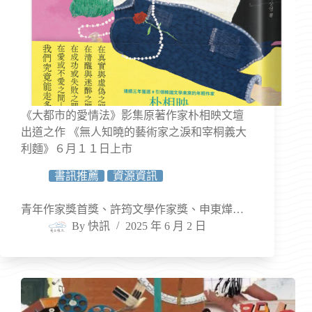
《大都市的愛情法》影集原著作家朴相映文壇
出道之作 《無人知曉的藝術家之淚和宰桐義大
利麵》６月１１日上市
書訊推薦
資源資訊
青年作家獎首獎、許筠文學作家獎、申東燁…
By
快訊
2025 年 6 月 2 日