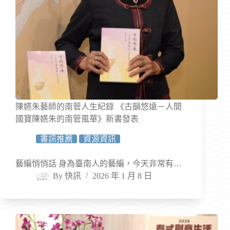
陳嬿朱藝師的南管人生紀錄 《古韻悠遠－人間
國寶陳嬿朱的南管風華》新書發表
書訊推薦
資源資訊
藝編悄悄話 身為臺南人的藝編，今天非常有…
By
快訊
2026 年 1 月 8 日