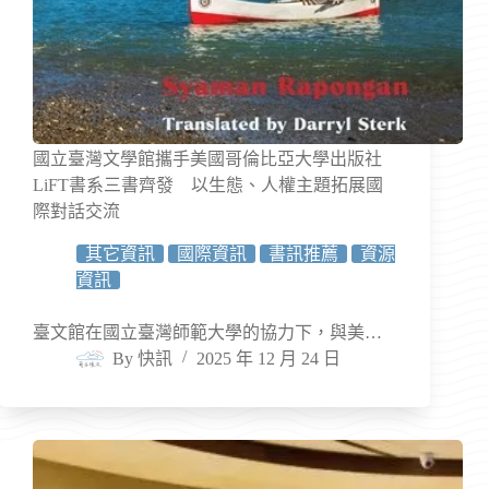
國立臺灣文學館攜手美國哥倫比亞大學出版社
LiFT書系三書齊發 以生態、人權主題拓展國
際對話交流
其它資訊
國際資訊
書訊推薦
資源
資訊
臺文館在國立臺灣師範大學的協力下，與美…
By
快訊
2025 年 12 月 24 日