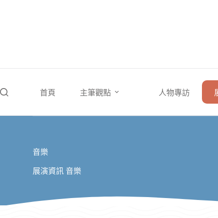
跳
至
主
要
內
容
首頁
主筆觀點
人物專訪
音樂
展演資訊
音樂