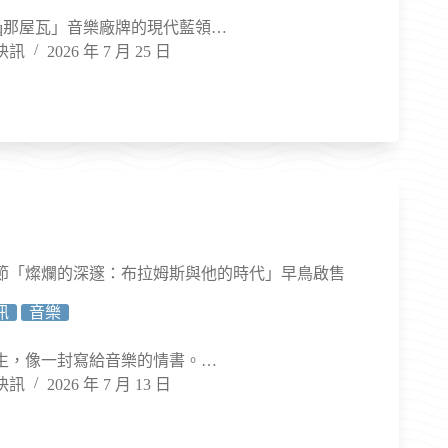
uaq那屋瓦」音樂廠牌的現代藍領…
快訊
2026 年 7 月 25 日
音樂節「燦爛的深邃：布拉姆斯與他的時代」早鳥啟售
訊
音樂
生，像一封寫給音樂的情書。…
快訊
2026 年 7 月 13 日