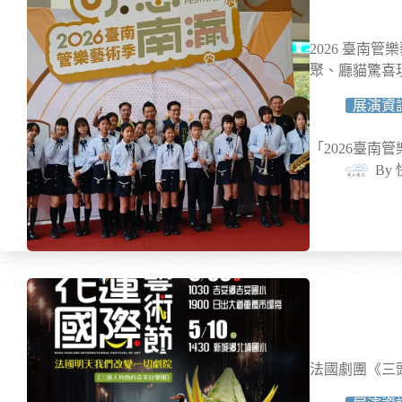
2026 臺南
聚、廳貓驚喜現
展演資
「2026臺南
By
法國劇團《三