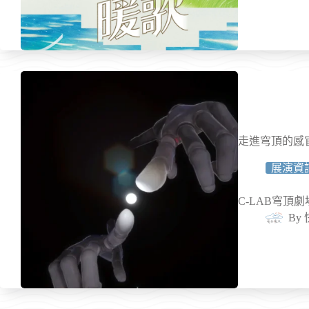
走進穹頂的感
展演資
C-LAB穹頂
By