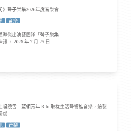
》聲子樂集2026年度音樂會
訊
音樂
蓮縣傑出演藝團隊「聲子樂集…
快訊
2026 年 7 月 25 日
唱饒舌！藍領青年 R.fu 取樣生活聲響進音樂，繪製
場感
訊
音樂