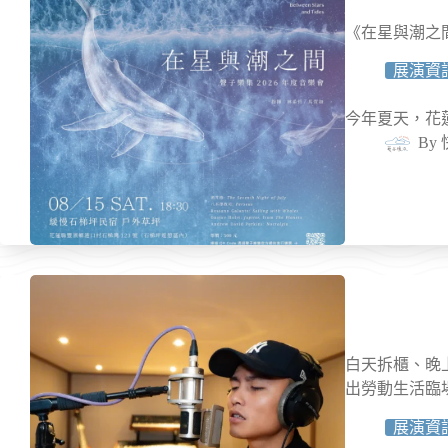
《在星與潮之間
展演資
今年夏天，花
By
白天拆櫃、晚上
出勞動生活臨
展演資