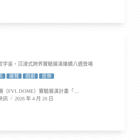
官宇宙，沉浸式跨界實驗展演連續八週登場
訊
展覽
戲劇
音樂
劇場（FVL DOME）實驗展演計畫「…
快訊
2026 年 4 月 20 日