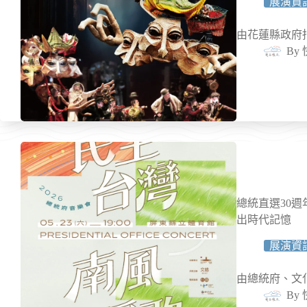
展演資
由花蓮縣政府
By
總統直選30週
出時代記憶
展演資
由總統府、文化
By