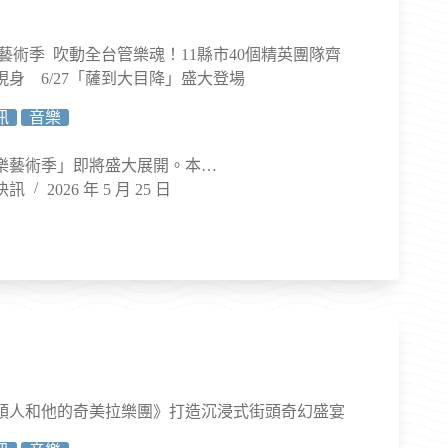
管樂藝術季 吹動全台管樂魂！11縣市40個精英團隊齊
身 6/27「薩到大目降」盛大登場
訊
音樂
管樂藝術季」即將盛大展開。本…
快訊
2026 年 5 月 25 日
頭人和他的奇美拉樂團》打造沉浸式街頭奇幻盛宴