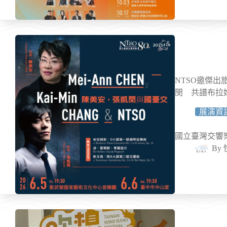
NTSO邀傑
閔 共譜布拉
展演資
國立臺灣交響
By