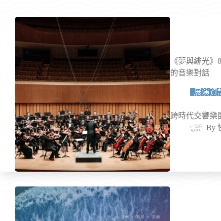
《夢與緋光》
的音樂對話
展演資
跨時代交響樂團（In
By