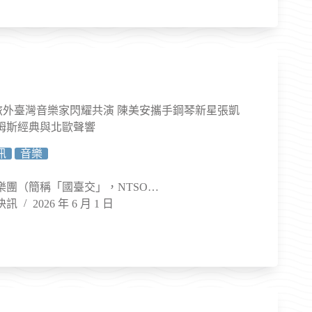
出旅外臺灣音樂家閃耀共演 陳美安攜手鋼琴新星張凱
姆斯經典與北歐聲響
訊
音樂
樂團（簡稱「國臺交」，NTSO…
快訊
2026 年 6 月 1 日