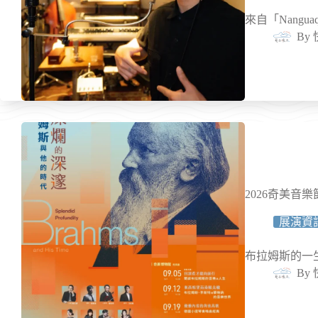
來自「Nang
By
2026奇美
展演資
布拉姆斯的一
By