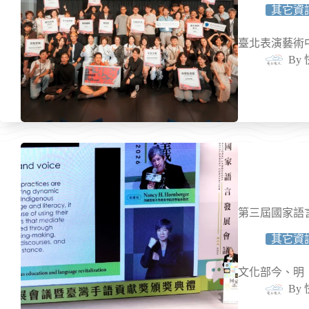
其它資
臺北表演藝術
By
第三屆國家語
其它資
文化部今、明（
By