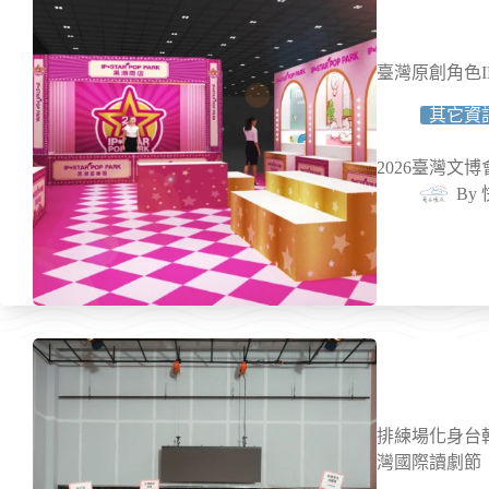
臺灣原創角色I
其它資
2026臺灣文
By
排練場化身台韓
灣國際讀劇節