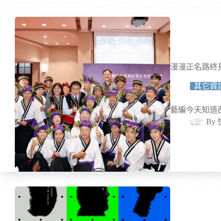
漫漫正名路終
其它資
藝編今天知道
By