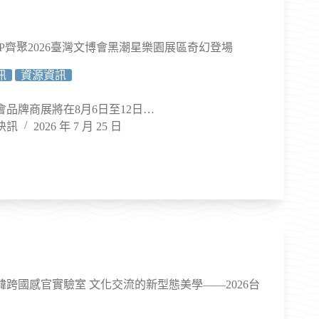
P齊聚2026臺灣文博會黑潮星樂園展區奇幻登場
訊
資源資訊
博會品牌商展將在8月6日至12日…
快訊
2026 年 7 月 25 日
跨國感官實驗室 文化交流的新型態美學——2026台