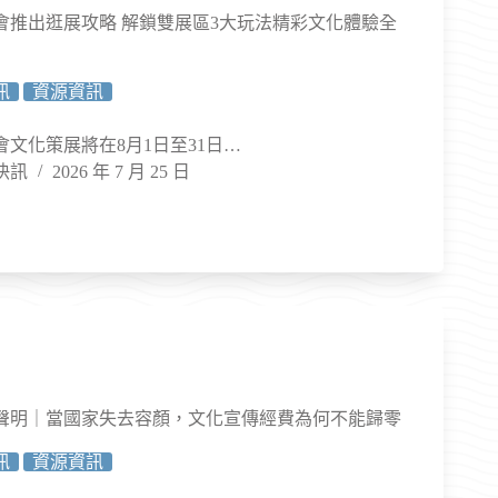
博會推出逛展攻略 解鎖雙展區3大玩法精彩文化體驗全
訊
資源資訊
博會文化策展將在8月1日至31日…
快訊
2026 年 7 月 25 日
聲明｜當國家失去容顏，文化宣傳經費為何不能歸零
訊
資源資訊