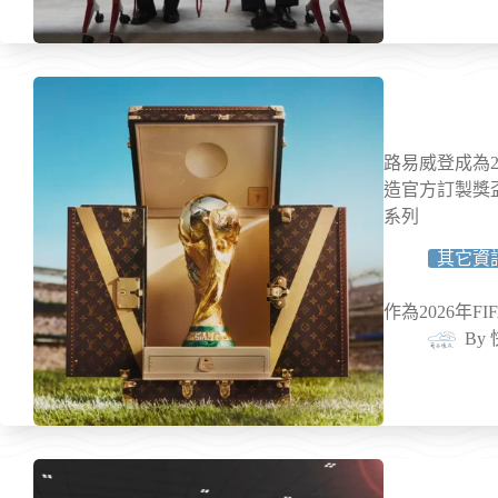
路易威登成為2
造官方訂製獎
系列
其它資
作為2026年
By