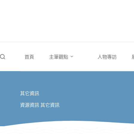
跳
至
主
要
內
容
首頁
主筆觀點
人物專訪
其它資訊
資源資訊
其它資訊