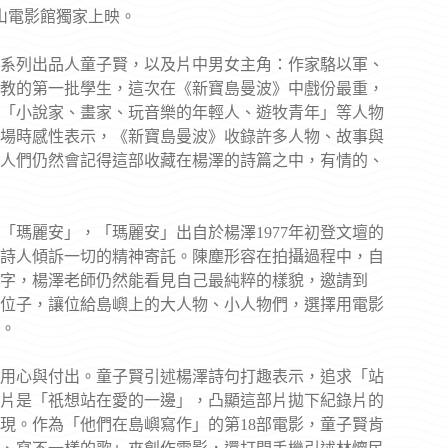
山電影館獨家上映。
系列出品人童子賢，以及片中男女主角：作家駱以軍、
任教的第一批學生，這次在《新寶島曼波》中戲份最重，
「小說家、畫家、玩音樂的年輕人、遊牧青年」等人物
場時感性表示，《新寶島曼波》收錄許多人物、故事與
的人們仍然會記得這部收藏在楊澤的詩篇之中，有情的、
瑪麗安」，「瑪麗安」出自於楊澤1977年初登文壇的
詩人傾訴一切的精神寄託。陳塵形容在拍攝過程中，自
字，楊澤老師仍然能看見自己最純粹的樣貌，邀請到
位子，讓位給島嶼上的大人物、小人物們，選擇用電影
。
用心與付出。童子賢引述楊澤詩句打趣表示，追求「站
片是「祇想站在愛的一邊」，凸顯這部片拋下紀錄片的
現。作為「他們在島嶼寫作」的第18部電影，童子賢肯