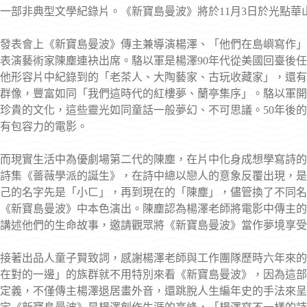
一部非典型文學紀錄片。《新寶島曼波》將於11月3日於光點華
發表會上《新寶島曼波》傳主兼導演楊澤、「他們在島嶼寫作」
表演藝術家陳塵連袂出席。駱以軍是楊澤90年代從美國回臺後
他形容片中紀錄到的「老茶人、大陶藝家、古玩收藏家」，還有
群像，豐富如同「我們這時代的紅樓夢、蘭亭集序」。駱以軍開
珍貴的文化，這些靈光如同童話一般夢幻、不可思議。50年後
有包容力的電影。
而現實生活中為優劇場第二代的陳塵，在片中化身成想學寫詩的「
詩集《薔薇學派的誕生》，在詩中總以戀人的意象反覆出現，是
己的名字先是「小ㄈ」，再到現在的「陳塵」，儘管換了不同名
《新寶島曼波》中本色演出。陳塵認為楊澤老師將電影中傳主的
講述他們的生命故事，邀請觀眾將《新寶島曼波》當作夢境享受
接著出品人童子賢致詞，感謝楊澤老師與工作團隊歷時六年來的
在對的一邊」的族群就不用特別來看《新寶島曼波》，因為這部
定義，不僅傳主楊澤退居畫外音，還跳脫人生編年史的手法來呈