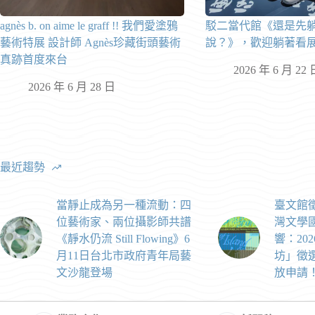
agnès b. on aime le graff !! 我們愛塗鴉
駁二當代館《還是先
藝術特展 設計師 Agnès珍藏街頭藝術
說？》，歡迎躺著看
真跡首度來台
2026 年 6 月 22 
2026 年 6 月 28 日
最近趨勢
當靜止成為另一種流動：四
臺文館
位藝術家、兩位攝影師共譜
灣文學
《靜水仍流 Still Flowing》6
響：20
月11日台北市政府青年局藝
坊」徵選
文沙龍登場
放申請