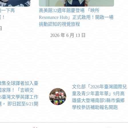
躺一下再
高美館32週年館慶登場 「映所
展！
Resonance Hub」正式啟用！開啟一場
挑動認知的視覺旅程
日
2026 年 6 月 13 日
徵集全球譯者加入臺
文化部「2026年臺灣國際兒
國家隊！「言嶼交
童及青少年嘉年華」9月高
26臺灣文學英譯工作
雄盛大登場南部5縣市偏鄉
， 即日起至6/21開
學校參訪補助報名開跑
！