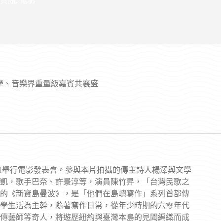
資訊
,
電影
學、音樂界重量級嘉賓共襄盛
31舉行電影發表會。參與本片拍攝的傳主詩人楊澤與文學
凱，歌手巴奈、許景淳等，演員陳竹昇，「台灣民歌之
的《新寶島曼波》，是「他們在島嶼寫作」系列首部傳
學生活為主幹，隨著寫作日常，從年少時期的六零年代
傳藝師等奇人，將遊歷紐約與臺灣本島的見聞編織而成