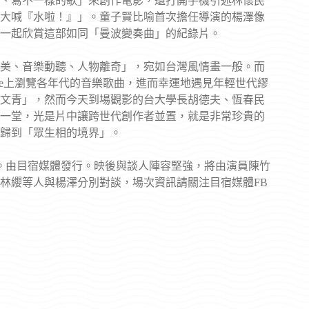
、寫不一樣的歌」來創作電影，還打開手機引述林懷民
大喊『水啦！』」。童子賢比喻首次擔任導演的楊澤像
一起欣賞這部如同「曼波變奏曲」的紀錄片。
美、音樂動聽、人物離奇」，宛如台灣風情畫一般。而
ube上瀏覽各年代的音樂歌曲，進而幸運地遇見年輕世代繆
文青」，然而今天到場觀影的台大學長胡德夫、恆春民
一堂，光是片中讓跨世代創作者並置，就是非常珍貴的
歸到「眾生相的境界」。
映。由目宿媒體發行。映後與談人陣容堅強，將由演員陳竹
林纓等人與楊澤分別對談，場次資訊請關注目宿媒體FB