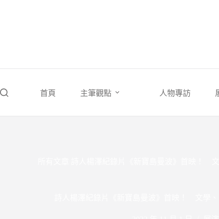
跳
至
主
要
內
容
首頁
主筆觀點
人物專訪
所有文章
詩人楊澤紀錄片《新寶島曼波》首映！ 
詩人楊澤紀錄片《新寶島曼波》首映！ 文學、