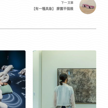
下一
文章
【有一種具象‬】 廖震平個展