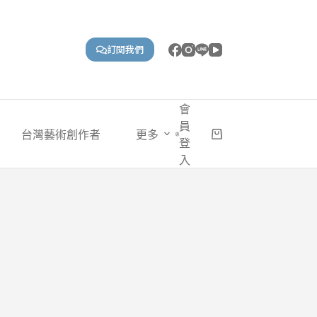
訂閱我們
會
員
台灣藝術創作者
更多
購
登
物
入
車