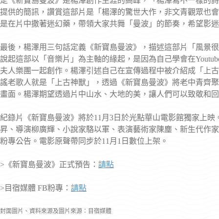
定《新寶島曼波》是楊澤創作生涯的高峰，「楊澤寫不一樣的詩
提供的簡訊，讚賞這部片是「楊澤的驚世大作，非文青觀眾也會
是在片中撒著迷幻藥，帶領大家共舞「曼波」的節奏，希望影迷
最後，楊澤用三句話定義《新寶島曼波》，描述這部片「風景很
說起這部以「音樂片」為主軸的緣起，是因為自己學會在Yout
夫人樂團一起創作。楊澤引述自己在宣傳過程中被介紹成「上古
謠老歌人就是「上古神獸」，透過《新寶島曼波》將老中青齊聚
畫面。楊澤期望透過片中山水、大地的美，讓人們可以致敬和回
紀錄片《新寶島曼波》將於11月3日於光點華山電影館獨家上
昇、導演柳廣輝、小說家駱以軍、表演藝術家陳塵、新生代作家
粉專公告。電影原聲帶同步於11月1日數位上架。
>《新寶島曼波》正式預告：
請點
>目宿媒體 FB粉專：
請點
封面圖片、資料來源及圖片來源：目宿媒體