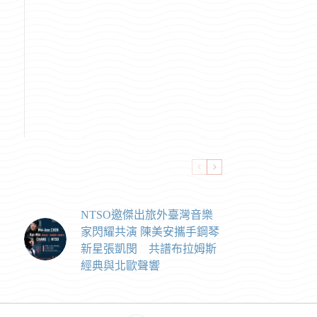
NTSO邀傑出旅外臺灣音樂
家閃耀共演 陳美安攜手鋼琴
新星張凱閔 共譜布拉姆斯
經典與北歐聲響