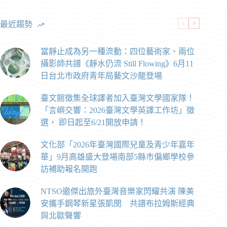
最近趨勢
當靜止成為另一種流動：四位藝術家、兩位
攝影師共譜《靜水仍流 Still Flowing》6月11
日台北市政府青年局藝文沙龍登場
臺文館徵集全球譯者加入臺灣文學國家隊！
「言嶼交響：2026臺灣文學英譯工作坊」徵
選， 即日起至6/21開放申請！
文化部「2026年臺灣國際兒童及青少年嘉年
華」9月高雄盛大登場南部5縣市偏鄉學校參
訪補助報名開跑
NTSO邀傑出旅外臺灣音樂家閃耀共演 陳美
安攜手鋼琴新星張凱閔 共譜布拉姆斯經典
與北歐聲響