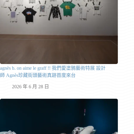
agnès b. on aime le graff !! 我們愛塗鴉藝術特展 設計
師 Agnès珍藏街頭藝術真跡首度來台
2026 年 6 月 28 日