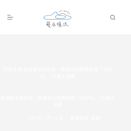
跳
至
主
要
內
容
所有文章
基隆藝文新篇章，基隆美術館開館展「未記
持」4月盛大開幕
基隆藝文新篇章，基隆美術館開館展「未記持」4月盛大
開幕
2024 年 4 月 14 日
展演資訊
,
展覽