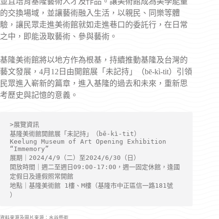
並且培育基隆藝術人才及作品。讓美術館成為美學能量
的交換場域，並讓藝術融入生活，以親民、同樂等體
驗，讓民眾走進美術館就如走進巷口的委託行，在日常
之中，即能汲取藝術、參與藝術。
基隆美術館將以地方作為根基，持續推動基隆及台灣的
藝文發展，4月12日由開館展「未記持」（bē-kì-tit）引領
民眾進入嶄新的篇章，進入基隆的過去和未來，重新思
考歷史與記憶的意義。
>展覽資訊
基隆美術館開館展「未記持」（bē-kì-tit）
Keelung Museum of Art Opening Exhibition 
“Immemory”
展期｜2024/4/9（二）至2024/6/30（日）
開放時間｜週二至週日09:00-17:00，週一固定休館，逢國
定假日及連假照常開館
地點｜基隆美術館 1樓、M樓（基隆市中正區信一路181號 
）
資料來源及圖片來源：水谷藝術