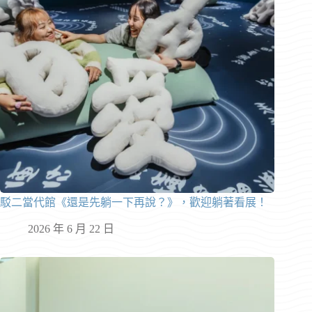
駁二當代館《還是先躺一下再說？》，歡迎躺著看展！
2026 年 6 月 22 日