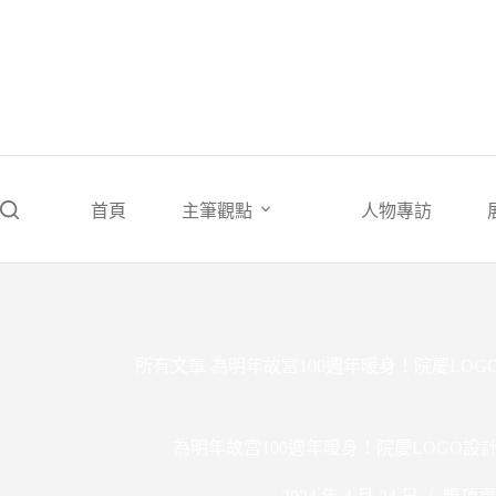
跳
至
主
要
內
容
首頁
主筆觀點
人物專訪
所有文章
為明年故宮100週年暖身！院慶LO
為明年故宮100週年暖身！院慶LOGO設