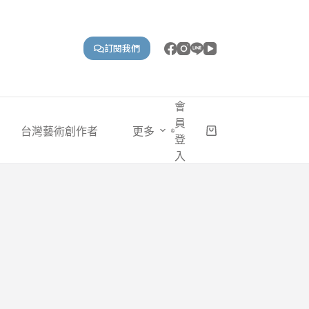
訂閱我們
會
員
台灣藝術創作者
更多
購
登
物
入
車