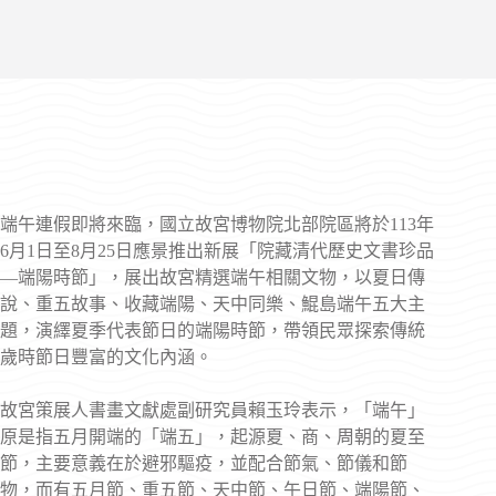
端午連假即將來臨，國立故宮博物院北部院區將於113年
6月1日至8月25日應景推出新展「院藏清代歷史文書珍品
—端陽時節」，展出故宮精選端午相關文物，以夏日傳
說、重五故事、收藏端陽、天中同樂、鯤島端午五大主
題，演繹夏季代表節日的端陽時節，帶領民眾探索傳統
歲時節日豐富的文化內涵。
故宮策展人書畫文獻處副研究員賴玉玲表示，「端午」
原是指五月開端的「端五」，起源夏、商、周朝的夏至
節，主要意義在於避邪驅疫，並配合節氣、節儀和節
物，而有五月節、重五節、天中節、午日節、端陽節、