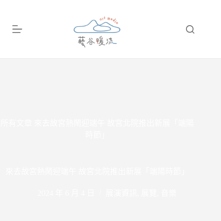
跳
至
主
要
內
容
所有文章
來去故宮熱鬧迎端午 故宮北院推出新展「端陽
時節」
來去故宮熱鬧迎端午 故宮北院推出新展「端陽時節」
2024 年 6 月 4 日
展演資訊
,
展覽
,
音樂