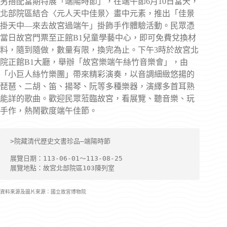
另搭配當期特展「端陽時節」，在端午節6月10日當天，
北部院區結合〈元人天中佳景〉畫中元素，推出「佳景
掛天中—來去故宮過端午」掛飾手作體驗活動。民眾憑
當日故宮門票至正館B1兒童學藝中心，即可免費兌換材
料，隨到隨做，數量有限，換完為止。下午3時於故宮北
院正館B1大廳，舉辦「故宮樂端午絲竹音樂會」，由
「小巨人絲竹樂團」帶來精彩演奏，以音調細緻悠揚的
琵琶、二胡、笛、揚琴、阮等多種樂器，演繹多首耳熟
能詳的歌曲。歡迎民眾蒞臨故宮，看展覽、聽音樂、玩
手作，熱鬧歡度端午佳節。
>院藏清代歷史文書珍品—端陽時節
展覽日期：113-06-01〜113-08-25
展覽地點：故宮北部院區103陳列室
資料來源及圖片來源：國立故宮博物院