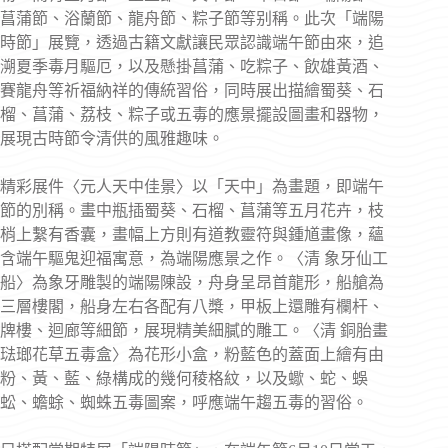
菖蒲節、浴蘭節、龍舟節、粽子節等别稱。此次「端陽
時節」展覽，透過古籍文獻讓民眾認識端午節由來，追
溯夏季毒月驅厄，以及懸掛菖蒲、吃粽子、飲雄黃酒、
賽龍舟等祈福納祥的傳統習俗，同時展出描繪蜀葵、石
榴、菖蒲、荔枝、粽子或五毒的應景擺設圖畫和器物，
展現古時節令清供的風雅趣味。
精彩展件〈元人天中佳景〉以「天中」為畫題，即端午
節的別稱。畫中瓶插蜀葵、石榴、菖蒲等五月花卉，枝
梢上繫有香囊，畫幅上方則有道教靈符與鍾馗畫像，蘊
含端午驅鬼迎福寓意，為端陽應景之作。〈清 象牙仙工
船〉為象牙雕製的端陽陳設，舟身呈昂首龍形，船艙為
三層樓閣，船身左右各配有八槳，甲板上還雕有欄杆、
牌樓、迴廊等細節，展現精美細膩的雕工。〈清 銅胎畫
琺瑯花草五毒盒〉為花形小盒，粉藍色的蓋面上繪有由
粉、黃、藍、綠構成的幾何稜格紋，以及蠍、蛇、蜈
蚣、蟾蜍、蜘蛛五毒圖案，呼應端午趨五毒的習俗。