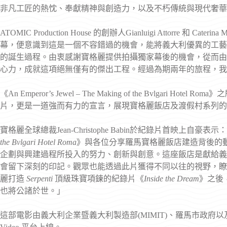
非凡工匠的熱忱、奉獻精神與創造力，以及不朽傳統與現代奢華
ATOMIC Production House 的創辦人Gianluigi Attorre 
幕，便意識到這是一個不容錯過的機會，能將義大利優異的工藝
的誕生過程。由衷感謝寶格麗提供拍攝獨家幕後的機會，從而由
心力，成就這項絕無僅有的傑出工程。經過為期兩年的旅程，我
《An Emperor’s Jewel – The Making of the Bvlga
片，更是一道強而有力的宣言，展現寶格麗飯店及渡假村系列的
寶格麗全球總裁Jean-Christophe Babin於紀錄片首映上自
the Bvlgari Hotel Roma
》與各位分享羅馬寶格麗飯店建造背後的
企劃與興建過程所投入的努力、創新與創意。這座飯店是獻給義
會留下深刻的印記。觀眾也能透過此片獲得不同以往的視野，瞭
麗打造
Serpenti
頂級珠寶項鍊的紀錄片《
Inside the Dream
》之後
也將公諸於世。」
這部電影由義大利企業暨義大利製造部(MIMIT)、羅馬市政府以及 Alt