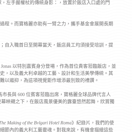
特右手持寶球，左手握權杖的傳統身影：，放置於飯店入口處的門
過程。而寶格麗亦助有一臂之力，攜手基金會展開長期
；自入職首日至開幕當天，飯店員工均須接受培訓，提
ra Jonas 以特別嘉賓身分登場，作為首位貴客蒞臨飯店，並
史，以及義大利卓越的工藝、設計和生活美學傳統。其
難以遏抑，為這項視覺鉅作增添最別致的禮讚。
，羅馬市長與 600 位賓客蒞臨出席，寶格麗全球品牌代言人
光彩現身，於夜幕映襯之下，在飯店風景優美的露臺悠然起舞，欣賞獨
The Making of the Bvlgari Hotel Roma
》紀錄片，我們的使
細節內的義大利工藝靈魂。對我來說，有機會描繪這些