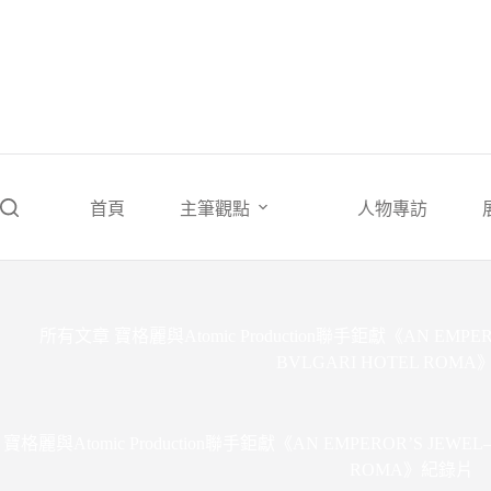
跳
至
主
要
內
容
首頁
主筆觀點
人物專訪
所有文章
寶格麗與Atomic Production聯手鉅獻《AN EMPER
BVLGARI HOTEL ROM
寶格麗與Atomic Production聯手鉅獻《AN EMPEROR’S JEWEL–
ROMA》紀錄片