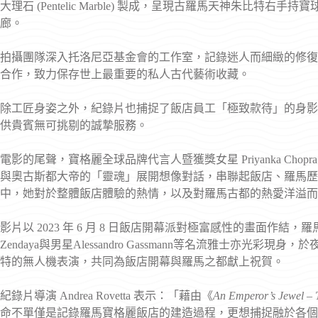
大理石 (Pentelic Marble) 製成，呈現古羅馬天神朱比
廊。
拍攝團隊深入托洛尼亞基金會的工作室，記錄迷人而細緻的修復
合作，致力保存世上最重要的私人古代藝術收藏。
除工匠身姿之外，紀錄片也捕捉了飯店員工「極致款待」的身影
供貴賓無可挑剔的誠摯服務。
電影的尾聲，寶格麗全球品牌代言人暨獲獎女星 Priyanka Chop
與奧古斯都大帝的「靈魂」展開想像對話，串聯起飯店、羅馬歷
中，她對於整體飯店體驗的熱情，以及對羅馬古都的熱愛洋溢而
影片以 2023 年 6 月 8 日飯店開幕派對極富感性的畫面作結
Zendaya與男星Alessandro Gassmann等名流雅士亦
特的無人機表演，共同為飯店開幕與羅馬之都獻上祝賀。
紀錄片導演 Andrea Rovetta 表示：「藉由《
An Emperor’s Jewel – 
命不單僅是記錄羅馬寶格麗飯店的建造過程，更想捕捉融於各個