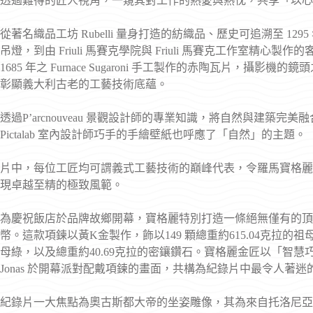
透過難得的匠人視角，一窺其對工作的熱愛與熱忱，共享「以心
從著名織品工坊 Rubelli 量身打造的紡織品、歷史可追溯至 1295
吊燈，到由 Friuli 馬賽克學院與 Friuli 馬賽克工作室精心製作
1685 年之 Furnace Sugaroni 手工製作的赤陶瓦片，
彰顯義大利古老的工藝技術底蘊。
透過P’arcnouveau 景觀設計師的專業知識，將自然與建築
Pictalab 室內設計師巧手的手繪壁紙也呼應了「自然」的主題。
片中，每位工匠均可謂義式工藝技術的巔峰代表，令羅馬寶格麗
現卓越至精的極致風範。
為慶祝飯店於品牌故鄉開幕，寶格麗特別打造一條絕無僅有的頂
幣。這款項鍊以黃K金製作，飾以149 顆總重約615.04克拉的祖母綠圓
母綠，以及總重約40.69克拉的密鑲鑽石。寶格麗金匠以「智慧巧手」製
Jonas 於開幕派對配戴項鍊的畫面，共構為紀錄片中最令人著迷
紀錄片一大焦點為奧古斯都大帝的坐姿雕像，其為來自托洛尼亞系列 (Tor