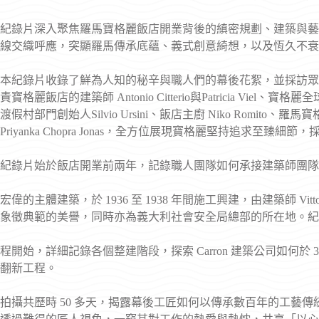
紀錄片深入聚焦羅馬寶格麗飯店開業背後的縝密規劃、建築與藝
線交織呼應，突顯羅馬傳承底蘊、義式創意綺想，以及恆久不衰
本紀錄片收錄了鮮為人知的秘辛與職人們的幕後花絮，並採訪眾多眼光獨到
責寶格麗飯店的建築師 Antonio Citterio與Patricia Viel、寶格
渡假村部門創始人Silvio Ursini、飯店主廚 Niko Romi
Priyanka Chopra Jonas，全方位展現寶格麗堅持追求
紀錄片始於飯店開業前兩年，記錄職人團隊如何承接建築師團隊
宏偉的主體建築，於 1936 至 1938 年間施工興建，由建築師 Vittor
象徵典範的美譽，同時亦為義大利社會安全局總部的所在地。紀
程開始，詳細記錄各個整建階段，探索 Carron 建築公司如何於 
翻新工程。
拍攝共歷時 50 多天，揭露幕後工匠如何以傳承數百年的工藝