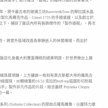
靈與雙手」創作蘊含「靈魂」的獨特作品的真摯喜悅。
 年、現今最古老的玻璃工坊Barovier&Toso 的穆拉諾水晶
的客製化馬賽克作品、Ginori 1735 的手繪瓷器，以及創立於
攝影機的鏡頭之下，捕捉了飯店內所有裝飾傑作的「製作過程」，再次
完美融合，將室外區域改造為寧靜迷人的休閒場域，而出於
飯店化身義大利豐富傳統的絕美明證，於世界舞台上展
級珠寶項鍊，上方鑲嵌一枚刻有奧古斯都大帝的羅馬古
珠、80顆總重約16.53 克拉的buff-top弧圓形切割祖
作非凡作品的片段，結合最終 Priyanka Chopra
的一幕。
lonia Collection) 的原始古羅馬雕像，以龐特力康