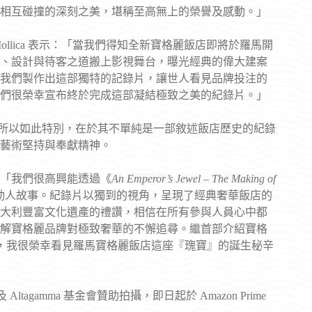
相互碰撞的深刻之美，堪稱至高無上的榮譽及感動。」
和 Caterina Mollica 表示：「當我們得知全新寶格麗飯店即將於羅馬開
、設計與待客之道搬上影視舞台，曝光經典的偉大建案
我們製作出這部獨特的記錄片，讓世人看見品牌投注的
們很榮幸宣布終於完成這部凝結極致之美的紀錄片。」
ri Hotel Roma》之所以如此特別，在於其不單純是一部敘述飯店歷史的紀錄
藝術堅持與奉獻精神。
豪表示：「我們很高興能透過《
An Emperor’s Jewel – The Making of
動人故事。紀錄片以獨到的視角，呈現了經典奢華飯店的
大利豐富文化遺產的禮讚，相信在所有參與人員心中都
解寶格麗品牌對極致奢華的不懈追尋。繼首部介紹寶格
，我很榮幸看見羅馬寶格麗飯店這座『瑰寶』的誕生秘辛
agamma 基金會贊助拍攝，即日起於 Amazon Prime