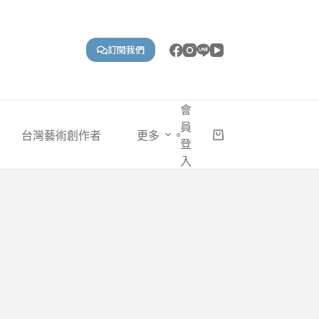
訂閱我們
會
員
台灣藝術創作者
更多
購
登
物
入
車