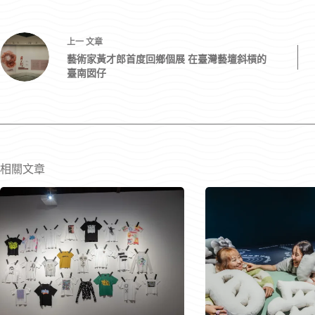
上一
文章
藝術家黃才郎首度回鄉個展 在臺灣藝壇斜槓的
臺南囡仔
相關文章