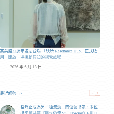
高美館32週年館慶登場 「映所 Resonance Hub」正式啟
用！開啟一場挑動認知的視覺旅程
2026 年 6 月 13 日
最近趨勢
當靜止成為另一種流動：四位藝術家、兩位
攝影師共譜《靜水仍流 Still Flowing》6月11