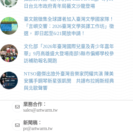
日台北市政府青年局藝文沙龍登場
臺文館徵集全球譯者加入臺灣文學國家隊！
「言嶼交響：2026臺灣文學英譯工作坊」徵
選， 即日起至6/21開放申請！
文化部「2026年臺灣國際兒童及青少年嘉年
華」9月高雄盛大登場南部5縣市偏鄉學校參
訪補助報名開跑
NTSO邀傑出旅外臺灣音樂家閃耀共演 陳美
安攜手鋼琴新星張凱閔 共譜布拉姆斯經典
與北歐聲響
業務合作：
sales@artwarm.tw
新聞稿：
pr@artwarm.tw