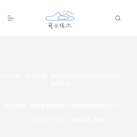
跳
至
主
要
內
容
所有文章
「墜石粉塵」顧世勇個展擴張石頭媒材有趣的
藝術思辨
「墜石粉塵」顧世勇個展擴張石頭媒材有趣的藝術思辨
2024 年 7 月 5 日
展演資訊
,
展覽