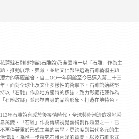
花蓮縣石雕博物館(石雕館)乃全臺唯一以「石雕」作為主
題、推動展示、典藏，並經文化部評選為石雕藝術主題
潛力的專題館舍，自二OO一年開館至今已邁入第二十三
年。面對全球化及文化多樣性的衝擊下，石雕館始終堅
持以「石雕」作為地方獨特的標誌，致力彰顯花蓮作為
「石雕故鄉」並形塑自身的品牌形象、打造在地特色。
113年石雕館有感於後疫情時代，全球藝術潮流愈發地瞬
息萬變，「石雕」作為傳統視覺藝術創作類型之一，已
不再僅著重於形式主義的美學，更跨度到當代多元的生
活情境。為進一步探究石雕內涵的質變，以及石雕形式