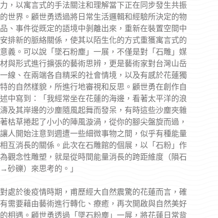
力，以寓言式的手法關注和理解當下正在同步發生共振
的世界。顧世勇透過將日常生活邏輯和經驗所決定的物
品、事件從既定的語境中剝離出來，重新在裝置空間中
安排新的脈絡關係，使其以陌生化的方式重獲寓言式的
意義。可以說「墜石粉塵」一展，不僅是對「石雕」媒
材與形式進行擴張的藝術思辨，更是藝術家對台灣山岳
一線、在兩端各自精采的社會情境，以及有感於花蓮獨
特的自然樣貌，所進行地審視和反思。顧世勇在創作自
述中寫到：「我經常坐在花蓮的海邊，看著太平洋的浪
濤及其岸邊的沙塵隨風起舞而發呆，有時這些沙塵夾雜
著枯草捲起了小小的陣風漩渦，從你的腳尖盤旋而過，
讓人開始注意到週遭一些細微事物之間，似乎有種能量
相互消長的關係。此次在石雕館的個展，以「石粉」作
為觀念性雕塑，就是從時間能量消長的跨距維度（隕石
→砂礫）來思考的。」
對處於後疫情時期，甫歷經大自然震驚的花蓮而言，確
有需要藉由藝術進行轉化、療癒，再次開啟與自然美好
的相遇。顧世勇透過「墜石粉塵」一展，將花蓮日常背