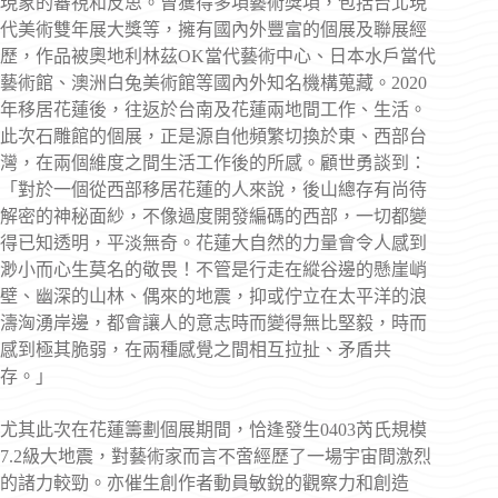
現象的審視和反思。曾獲得多項藝術獎項，包括台北現
代美術雙年展大獎等，擁有國內外豐富的個展及聯展經
歷，作品被奧地利林茲OK當代藝術中心、日本水戶當代
藝術館、澳洲白兔美術館等國內外知名機構蒐藏。2020
年移居花蓮後，往返於台南及花蓮兩地間工作、生活。
此次石雕館的個展，正是源自他頻繁切換於東、西部台
灣，在兩個維度之間生活工作後的所感。顧世勇談到：
「對於一個從西部移居花蓮的人來說，後山總存有尚待
解密的神秘面紗，不像過度開發編碼的西部，一切都變
得已知透明，平淡無奇。花蓮大自然的力量會令人感到
渺小而心生莫名的敬畏！不管是行走在縱谷邊的懸崖峭
壁、幽深的山林、偶來的地震，抑或佇立在太平洋的浪
濤洶湧岸邊，都會讓人的意志時而變得無比堅毅，時而
感到極其脆弱，在兩種感覺之間相互拉扯、矛盾共
存。」
尤其此次在花蓮籌劃個展期間，恰逢發生0403芮氏規模
7.2級大地震，對藝術家而言不啻經歷了一場宇宙間激烈
的諸力較勁。亦催生創作者動員敏銳的觀察力和創造