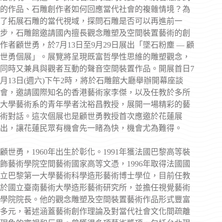
的作品、石雕創作者如何回應當代社會的複雜情境？為
了拓展石雕的當代視域，探問石雕是否可以再進前一
步，石雕館邀請國內擅長觀念雕塑及空間裝置藝術的創
作者顧世勇，於7月13日至9月29日展出「墜石粉塵 — 顧
世勇個展」。展覽將呈現既富哲學性思維的雕塑觀念，
同時又兼具與觀者互動的聲音空間裝置作品。開展首日7
月13日(週六)下午2時，將於石雕館大廳舉辦開幕座談
會，邀請國際知名的香港藝術家李傑，以及任教於多所
大學藝術系的青年學者沈裕昌教授，展開一場精彩的藝
術對話。這次個展也是顧世勇教授首次應邀於花蓮展
出，讓花蓮民眾有機會先一睹為快，機會尤為難得。
顧世勇，1960年出生於彰化。1991年獲法國巴黎高等裝
飾藝術學院空間藝術國家高等文憑，1996年取得法國國
立巴黎第一大學藝術科學造形藝術博士學位，目前任教
於國立臺南藝術大學造形藝術研究所，並擔任視覺藝術
學院院長。他的觀念雕塑及空間裝置藝術作品形式豐富
多元，著述涵蓋藝術創作理論及對當代社會文化間疏離