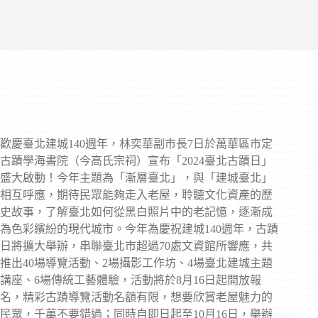
歡慶臺北建城140週年，林奕華副市長7日於萬華區市定
古蹟學海書院（今高氏宗祠）宣布「2024臺北古蹟日」
盛大啟動！今年主題為「漸層臺北」，與「建城臺北」
相互呼應，期待民眾能夠走入老屋，聆聽文化資產的歷
史故事，了解臺北如何從黑白照片中的老記憶，逐漸成
為色彩繽紛的現代城市。今年為慶祝建城140週年，古蹟
日將擴大舉辦，串聯臺北市超過70處文資館所響應，共
推出40場導覽活動、2場攝影工作坊、4場臺北建城主題
講座、6場傳統工藝體驗，活動將於8月16日起開放報
名，精彩古蹟導覽活動名額有限，想要欣賞老屋魅力的
民眾，千萬不要錯過；同時自即日起至10月16日，舉辦