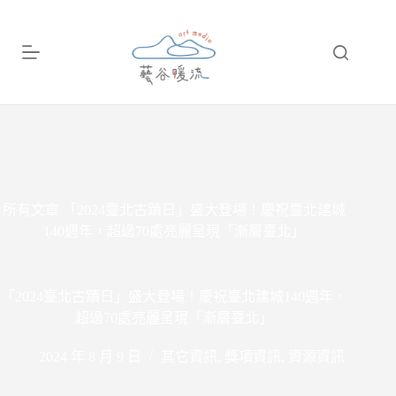
跳
至
主
要
內
容
所有文章
「2024臺北古蹟日」盛大登場！慶祝臺北建城
140週年，超過70處亮麗呈現「漸層臺北」
「2024臺北古蹟日」盛大登場！慶祝臺北建城140週年，
超過70處亮麗呈現「漸層臺北」
2024 年 8 月 9 日
其它資訊
,
獎項資訊
,
資源資訊