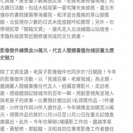
化資產，是全臺少數開放民眾「走進老屋修復現場」的
古蹟日活動，包括大稻埕第一豪宅陳天來故居、臺北市
僅存的書院建築學海書院、和洋混合風格的草山御賓
館、北投現存少數的日式木造旅館吟松閣等；另外，也
帶領民眾「開箱文資」，搶先走入北淡線圓山站宿舍、
李臨秋故居等近期修復完成的文化資產。
影像徵件總獎金20萬元，代言人簡嫚書邀你捕捉臺北歷
史魅力
除了文資走讀，老房子影像徵件也同步於7日開跑！今年
的影像徵件活動，以「見城百事，老屋我城」為主題，
邀請藝人簡嫚書擔任代言人，拍攝宣傳影片，走訪老
屋，透過鏡頭記錄城市的百年一瞬，用創意視角呈現人
與老房子的故事。比賽預計選出前3名得獎作品、5件優
選、20件佳作與20件入選作品，今年總獎金加碼至20萬
元，得獎作品也將於11月24日至12月22日在臺北記憶倉
庫展出。此外，今年也舉辦2場攝影工作坊，邀請李易
暹、黃郁修、鄧毅駿、沈昭良四位專業影像工作者擔任