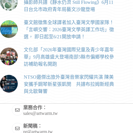
攝影師共譜《靜水仍流 Still Flowing》6月11
日台北市政府青年局藝文沙龍登場
臺文館徵集全球譯者加入臺灣文學國家隊！
「言嶼交響：2026臺灣文學英譯工作坊」徵
選， 即日起至6/21開放申請！
文化部「2026年臺灣國際兒童及青少年嘉年
華」9月高雄盛大登場南部5縣市偏鄉學校參
訪補助報名開跑
NTSO邀傑出旅外臺灣音樂家閃耀共演 陳美
安攜手鋼琴新星張凱閔 共譜布拉姆斯經典
與北歐聲響
業務合作：
sales@artwarm.tw
新聞稿：
pr@artwarm.tw