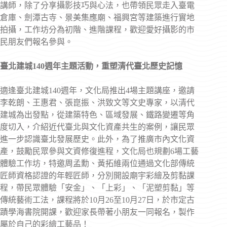
講師，除了分享攝影技巧與心法，也帶領民眾走入臺電
倉庫、劍潭古寺、景美集應廟、福興宮等建築進行實地
拍攝，工作坊分為初階、進階課程，歡迎愛好攝影的市
民朋友們報名參與。
臺北建城140週年主題活動，重塑清代臺北歷史記憶
適逢臺北建城140週年，文化局推出4場主題講座，邀請
李乾朗、王惠君、張崑振、洪致文等文史專家，以清代
建城為出發點，從建築特色、區域發展、鐵路變遷等角
度切入，介紹近代臺北與文化資產共生的案例，讓民眾
進一步認識臺北發展歷史。此外，為了推廣市內文化資
產，鼓勵民眾參與文資修復進程，文化局也規劃6場工藝
體驗工作坊，特邀周孟勳、黃拓維兩位通過文化部傳統
匠師資格認證的年輕匠師，分別開設廟宇彩繪及剪黏課
程，帶民眾體驗「安金」、「上彩」、「泥塑剪黏」等
傳統藝術工法，課程將於10月26至10月27日，於市定古
蹟學海書院開課，歡迎家長帶著小朋友一同報名，製作
屬於自己的彩繪工藝品！