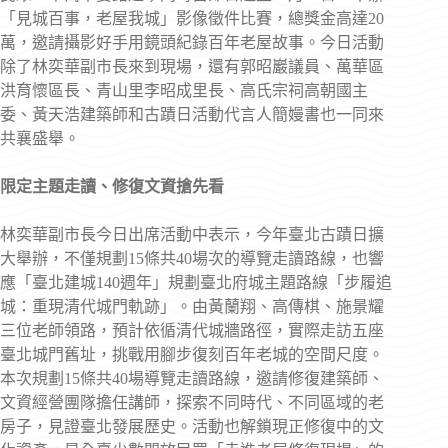
「見城百事，老屋我城」影像徵件比賽，總獎金高達20
萬，邀請攝影好手用鏡頭紀錄百年老屋故事。今日活動
除了林奕華副市長來到現場，還有郭昭巖議員、萬華區
洪育懷區長、青山里李昭成里長、高氏宗祠高朝國主
委、黃天浩建築師和古蹟日活動代言人簡嫚書也一同來
共襄盛舉。
限定主題走讀、修復文資搶先看
林奕華副市長今日出席活動中表示，今年臺北古蹟日擴
大舉辦，不僅規劃15條共40場次的導覽走讀路線，也響
應「臺北建城140週年」規劃臺北府城主題路線「步履追
城：重現清代城門軌跡」。由黃蘭翔、高傳棋、施景耀
三位老師領路，預計依循清代城牆路徑，實際走訪五座
臺北城門舊址，挑戰用腳步復刻百年老城的空間尺度。
本次規劃15條共40場導覽走讀路線，邀請修復建築師、
文資經營團隊擔任講師，探索不同時代、不同區域的老
房子，見證臺北發展歷史。活動也解鎖現正修復中的文