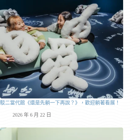
駁二當代館《還是先躺一下再說？》，歡迎躺著看展！
2026 年 6 月 22 日