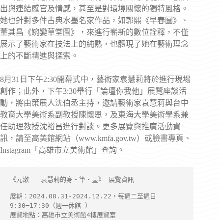
出與連結感官及情感，甚至是對環境關懷的獨特風格。
她也針對多件古典水墨名家作品，如郭熙《早春圖》、
董其昌《婉孌草堂圖》，來進行嶄新的數位詮釋，不僅
展示了藝術家在技法上的純熟，也體現了她在藝術理念
上的不斷精進與探索。
8月31日下午2:30開幕式中，藝術家袁慧莉將於進行現場
創作；此外，下午3:30舉行「論壇你我他」展覽座談活
動，將由策展人沈伯丞主持，邀請藝術家袁慧莉與台中
教育大學美術系副教授陳懷恩，及東海大學美術學系兼
任助理教授沈裕昌進行對談。更多展覽與推廣活動資
訊，請至高美館網站（www.kmfa.gov.tw）或臉書專頁、
Instagram「高雄市立美術館」查詢。
《元漱 – 袁慧莉的身・筆・墨》 展覽資訊
展期：2024.08.31-2024.12.22，每週二至週日
9:30─17:30（週一休館 ）
展覽地點：高雄市立美術館4樓展覽室