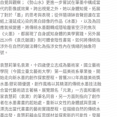
自覺與觀察；《勢山水》更進一步嘗試在筆墨中構成當
代的影像感效果。跨出視覺之外，她以身體知覺，拓展
了對於「墨」的思考與表現；從伴隨頌缽音聲迴盪在宣
紙上漫延成沁染的黑白錄像的作品《冰墨》，以及為回
應氣候變遷，將傳統水墨翻轉成隱喻霾害空汙的焦灰
《火墨》，都展現了自身感知身體的美學實踐。另外展
出20件《袁氏皴譜》則可體會陰性書寫，如何將傳統指
涉外在自然的皴法轉化為指涉女性內在情緒的抽象符
號。
袁慧莉筆名袁漱，十四歲便立志成為藝術家，國立藝術
學院（今國立臺北藝術大學）第一屆美術系畢業後，開
始走向新水墨的創作探索歷程。曾獲2012年高雄美術獎
水墨/膠彩類優選，創作風格以其精湛的傳統水墨技法融
合當代藝術語言著稱。展覽題名「元漱」一方面和藝術
家袁慧莉（袁漱）的筆名同音，另一方面則指向了創作
者在水墨書畫的起始處，重新以女性的身體感與意識，
漂洗出當代書畫的藝術實踐歷程。從描繪自然的傳統水
墨出發，袁慧莉藉由反思媒材並探索新的可能性，發展