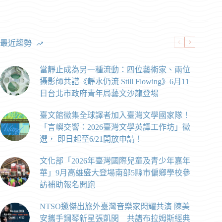
最近趨勢
當靜止成為另一種流動：四位藝術家、兩位
攝影師共譜《靜水仍流 Still Flowing》6月11
日台北市政府青年局藝文沙龍登場
臺文館徵集全球譯者加入臺灣文學國家隊！
「言嶼交響：2026臺灣文學英譯工作坊」徵
選， 即日起至6/21開放申請！
文化部「2026年臺灣國際兒童及青少年嘉年
華」9月高雄盛大登場南部5縣市偏鄉學校參
訪補助報名開跑
NTSO邀傑出旅外臺灣音樂家閃耀共演 陳美
安攜手鋼琴新星張凱閔 共譜布拉姆斯經典