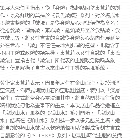
策展人沈伯丞指出，從「身體」為起點回望袁慧莉的創
作，最為鮮明的莫過於《袁氏皴譜》系列。對於構成水
墨繪畫整體的「皴法」是從身體及心理徵候作為命名：
從捲髮皴、理絲皴、紊心皴、亂煩皴乃至於淚點皴、淚
穴皴…等，將女性書畫的意識從身體與心緒向外展延至
外在世界。「皴」不僅僅是地質肌理的造型，也隱含了
不同主體或政體的話語權。袁慧莉以女性意識的「袁氏
皴法」置換古代「皴法」所代表的主體政治隱喻與象
徵，便是解構了自古以來由男性主導的語境系統。
藝術家袁慧莉表示，因長年居住在金山面海，對於潮溼
空氣感、佈陣式塊狀山石的空曠壯闊感，特別以「深層
寫生」方式將全身心靈浸潤其中，將自然間共振往復的
精神狀態幻化為畫筆下的墨景。本次展出作品從她確立
「塊狀山水」風格的《孤山水》系列開始，「塊狀山
水」結構在《類山水》系列進一步以多元語意重構，她
將自創的類山水皴塊以軟體編輯拚貼後製成復刻古畫或
自創影像的《PS. THEY》系列，展現出時代主體的意識