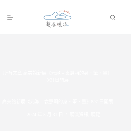
跳
至
主
要
內
容
所有文章
高美館新展《元漱 – 袁慧莉的身・筆・墨》
8/31日開展
高美館新展《元漱 – 袁慧莉的身・筆・墨》8/31日開展
2024 年 8 月 31 日
展演資訊
,
展覽