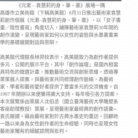
《元漱 – 袁慧莉的身・筆・墨》展場一隅
高雄市立美術館（下稱高美館）8月31日推出藝術家袁慧
莉創作個展《元漱–袁慧莉的身・筆・墨》，以「女子書
畫／陰性書寫」角度切入，鋪陳藝術家袁慧莉30年間的
創作演變，呈現藝術家如何以女性的姿態與水墨書畫美
學的基礎展開對話與思辯。
高美館代理館長林羿妏表示，高美館致力為創作者提供
多元、公開的展示平台，其中「創作論壇」是國內相當
具特色的徵選計畫，推動藝術交流與創新思維，透過專
業策展人提案，與藝術家共同梳理創作脈絡，為藝術
家、學者和藝術愛好者提供了豐富多元的交流機會。自
1997 年開辦以來便獲得廣大支持，每年吸引各方提案。
本次展覽係由策展人沈伯丞（國立臺灣藝術大學雕塑系
客座助理教授）策展，呈現藝術家最經典的創作語彙─
袁氏皴譜。藉由藝術家對於古典水墨史的重訪，回顧她
一路以來身為女性創作者的生命經驗，同時也呈現女性
藝術家獨有的細膩提問與批判。