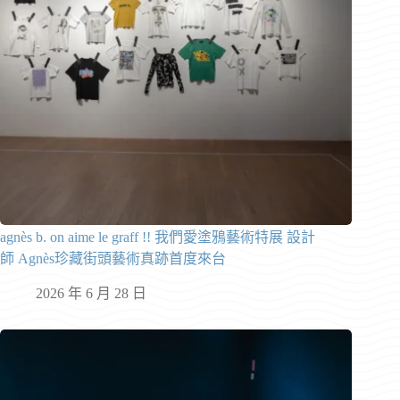
agnès b. on aime le graff !! 我們愛塗鴉藝術特展 設計
師 Agnès珍藏街頭藝術真跡首度來台
2026 年 6 月 28 日