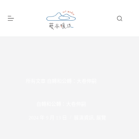
跳
至
主
要
內
容
所有文章
自轉和公轉：大卷伸嗣
自轉和公轉：大卷伸嗣
2024 年 9 月 13 日
展演資訊
,
展覽