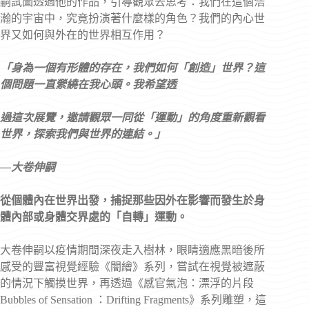
嗣試圖透過他的作品，引導觀眾去思考：我們在這個浩
瀚的宇宙中，究竟扮演著什麼樣的角色？我們的內心世
界又如何與外在的世界相互作用？
「身為一個有形體的存在，我們如何「創造」世界？這
個問題一直縈繞在我心頭。我希望透
過這次展覽，邀請觀眾一同從「運動」的角度重新觀看
世界，探索我們與世界的連結。」
—
大卷伸嗣
從個體內在世界出發，捕捉那些因外在影響而發生於身
體內部或身體交界處的「自轉」運動。
大卷伸嗣以疫情期間深夜走入樹林，眼睛適應黑暗後所
感受的豐富視覺經驗《闇繪》系列，嘗試在視覺被遮蔽
的情況下觸摸世界，再透過《感官氣泡：漂浮的片段
Bubbles of Sensation ：Drifting Fragments》系列雕塑，這