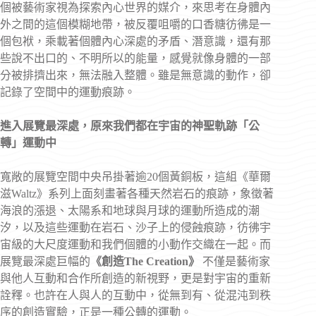
個被藝術家視為探索內心世界的媒介，來思考在身體內
外之間的這個模糊地帶，被反覆咀嚼的口香糖彷彿是一
個包袱，乘載著個體內心深處的矛盾、潛意識，還有那
些說不出口的、不明所以的能量，感覺就像身體的一部
分被排擠出來，無法融入整體。雖是無意識的動作，卻
記錄了空間中的運動痕跡。
進入展覽最深處，原來我們都在宇宙的神聖軌跡「公
轉」運動中
寬敞的展覽空間中央吊掛著逾20個黃銅板，這組《華爾
滋Waltz》系列上面刻畫著各種天然岩石的痕跡，象徵著
海浪的漲退、太陽系和地球與月球的運動所造成的潮
汐，以及這些運動在岩石、沙子上的侵蝕痕跡，彷彿宇
宙級的大尺度運動和我們個體的小動作交織在一起。而
展覽最深處巨幅的
《創造The Creation》
不僅是藝術家
與他人互動和合作所創造的新視野，更是對宇宙的重新
詮釋。也許在人與人的互動中，從無到有、從混沌到秩
序的創造實驗，正是一種公轉的運動。