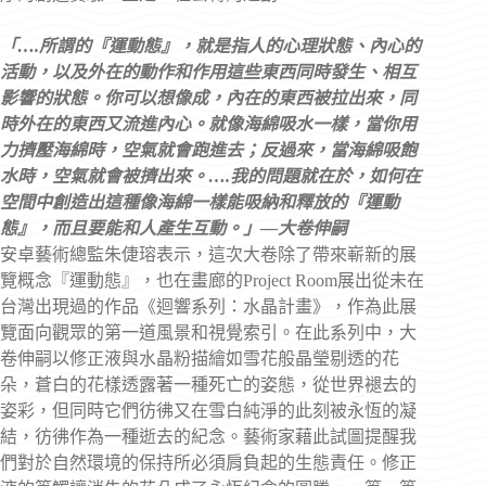
「….所謂的『運動態』，就是指人的心理狀態、內心的
活動，以及外在的動作和作用這些東西同時發生、相互
影響的狀態。你可以想像成，內在的東西被拉出來，同
時外在的東西又流進內心。就像海綿吸水一樣，當你用
力擠壓海綿時，空氣就會跑進去；反過來，當海綿吸飽
水時，空氣就會被擠出來。….我的問題就在於，如何在
空間中創造出這種像海綿一樣能吸納和釋放的『運動
態』，而且要能和人產生互動。」—大卷伸嗣
安卓藝術總監朱倢瑢表示，這次大卷除了帶來嶄新的展
覽概念『運動態』，也在畫廊的Project Room展出從未在
台灣出現過的作品《迴響系列：水晶計畫》，作為此展
覽面向觀眾的第一道風景和視覺索引。在此系列中，大
卷伸嗣以修正液與水晶粉描繪如雪花般晶瑩剔透的花
朵，蒼白的花樣透露著一種死亡的姿態，從世界褪去的
姿彩，但同時它們彷彿又在雪白純淨的此刻被永恆的凝
結，彷彿作為一種逝去的紀念。藝術家藉此試圖提醒我
們對於自然環境的保持所必須肩負起的生態責任。修正