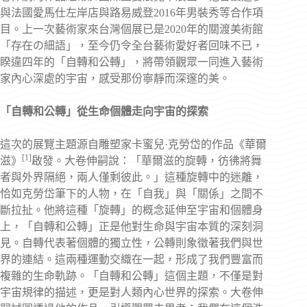
與法國愛馬仕左岸店與路易威登2016年男裝秀等合作項
目。上一次藝術家來台灣個展已是2020年的關渡美術館
「存在の細語」，至今仍令全台藝術愛好者回味不已，
睽違四年的「自轉和公轉」，將帶領觀眾一同進入藝術
家內心深處的宇宙，感受那份寧靜而深邃的美。
「自轉和公轉」從生命個體走向宇宙的探索
這次的展覽主題源自雕塑家卡蜜兒·克勞岱的作品《華爾
[1]
滋》
啟發。大卷伸嗣說：「華爾滋的旋轉，彷彿將舞
者與外界隔絕，兩人僅剩彼此。」這種旋轉中的迷離，
恰如克勞岱筆下的人物，在「自我」與「關係」之間不
斷拉扯。他將這種「旋轉」的概念延伸至宇宙和個體身
上，「自轉和公轉」正是他對生命與宇宙本質的深刻洞
見。自轉代表著個體的獨立性，公轉則象徵著我們與世
界的連結。這兩種運動交織在一起，形成了我們豐富而
複雜的生命軌跡。「自轉和公轉」這個主題，不僅是對
宇宙規律的描述，更是對人類內心世界的探索。大卷伸