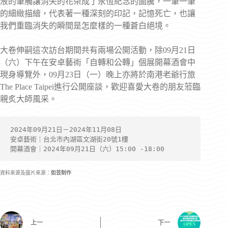
液的筆觸讓消失的花朵成了永恆紀念的圖騰，一筆一筆
的細緻描繪，代表著一種深刻的印記，記憶死亡，也讓
我們重臨消失的瞬間是怎麼樣的一種蒼白絕境。
大卷伸嗣這次訪台期間共有兩場公開活動，除09月21日
（六）下午在安卓藝術「自轉和公轉」個展開幕酒會中
現身導覽外，09月23日（一）晚上亦將於南港老爺行旅
The Place Taipei進行公開座談，歡迎喜愛大卷的朋友蒞臨
親炙大師風采。
2024年09月21日－2024年11月08日
安卓藝術｜台北市內湖區文湖街20號1樓
開幕酒會｜2024年09月21日（六）15:00 -18:00
資料來源及圖片來源：
如芸制作
上一
下一