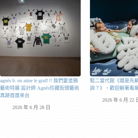
agnès b. on aime le graff !! 我們愛塗鴉
駁二當代館《還是先
藝術特展 設計師 Agnès珍藏街頭藝術
說？》，歡迎躺著看
真跡首度來台
2026 年 6 月 22 
2026 年 6 月 28 日