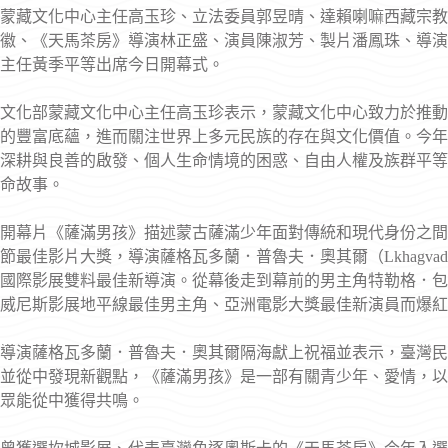
蒙藏文化中心主任高玉珍、立法委員郭昱晴、達賴喇嘛西藏宗教
徽、《天馬茶房》導演林正盛、演員陳淑芳、製片潘鳳珠、導演
主任黃季平等出席今日開幕式。
文化部蒙藏文化中心主任高玉珍表示，蒙藏文化中心致力於推動
的豐富底蘊，進而關注世界上多元民族的存在與文化價值。今年
深耕與良善的啟發、個人生命情境的困惑、自由人權及族群平等
命故事。
開幕片《薩滿男孩》描述蒙古薩滿少年面對傳統和現代身份之間
節最佳影片大獎，導演薩格瓦多蘭．普魯夫．奧其爾（Lkhagvadulam
國際影展雙料最佳新導演。從幕後走到幕前的男主角特勒格．包德．額爾登
威尼斯影展地平線最佳男主角、亞洲電影大獎最佳新演員而爆紅
導演薩格瓦多蘭．普魯夫．奧其爾隔海獻上祝福並表示，臺灣民
並從中發現新觀點，《薩滿男孩》是一部有關青少年、愛情，以
眾能從中獲得共鳴。