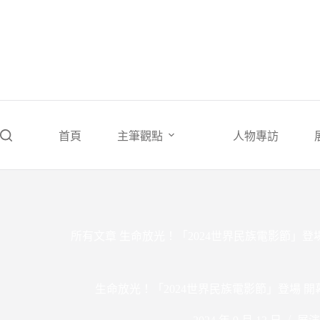
跳
至
主
要
內
容
首頁
主筆觀點
人物專訪
所有文章
生命放光！「2024世界民族電影節」登
生命放光！「2024世界民族電影節」登場 