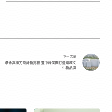
3
下一
文章
聶永真操刀設計新亮相 臺中綠美圖打造跨域文
化新品牌