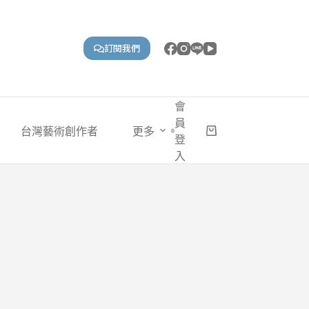
訂閱我們
會
員
台灣藝術創作者
更多
購
登
物
入
車