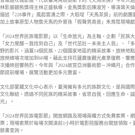
曾獲選坎城影展、代表臺灣角逐奧斯卡的《天馬茶房》今年入選
林影展銀熊獎得主林正盛執導，金馬獎影后陳淑芳、導演葉天倫
描述「228事件」風起雲湧之際，大稻埕「天馬茶房」前的劇團
加上故事原型人物詹天馬的外曾孫「假聲男高音」朱育陞現場獻
「2024世界民族電影節」以「生命放光」為主軸，企劃「民族
「女力覺醒－我找到自己」及「世代茁壯－未來主人翁」、「多
野的影片，涵蓋14個民族、22個國家地區的精采故事。放映地
放映總場次增加到60場，藉此支持花蓮震後觀光產業復甦、響應
次播映迴響熱烈，今年與「2024故宮亞洲藝術節－沖繩月」合
節提前暖場，展覽活動更加多元豐富。
文化部蒙藏文化中心表示，臺灣擁有多元的族群文化，是與國際
文化聯結，透過不同民族的精采故事，省思自我，回應生命，誠
光」。
「2024世界民族電影節」開放網路及現場兩種方式免費索票，
票；現場索票於每場次開演前1小時於電影院服務台開放領取。更
臉書查詢。