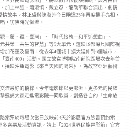
「世界民族電影節」，將以數位修復版播映。該片由柏
，加上林強、蕭淑慎、戴立忍、龍劭華聯合演出，劇情
愛情故事。林正盛與陳淑芳今日睽違25年再度攜手亮相，
唱，彷彿時光倒流。
大觀－蒙．藏．臺灣」、「時代接軌－和平追想曲」、
元共榮－共生的智慧」等5大單元，選映19部深具國際視
點增加花蓮及臺南，從去年4個城市擴大延伸到6個城市，
「臺南400」活動。國立故宮博物院南部院區場次去年首
作，播映沖繩電影《來自天國的喝采》，為故宮亞洲藝術
交流最好的橋樑。今年電影節以更澎湃、更多元的民族
摯邀請大家走進電影院一同欣賞，創造各自的「生命放
網路索票於每場次當日放映前3天於影展官方臉書預約索
多索票及活動資訊，請上「2024世界民族電影節」官方