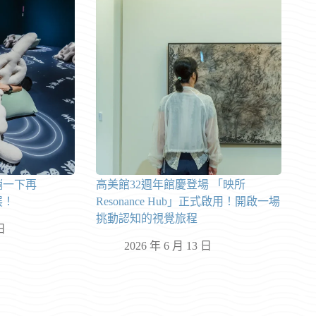
躺一下再
高美館32週年館慶登場 「映所
展！
Resonance Hub」正式啟用！開啟一場
挑動認知的視覺旅程
日
2026 年 6 月 13 日