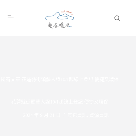
跳
至
主
要
內
容
所有文章
花蓮縣街頭藝人證10/1起線上登記 便捷又環保
花蓮縣街頭藝人證10/1起線上登記 便捷又環保
2024 年 9 月 21 日
其它資訊
,
資源資訊