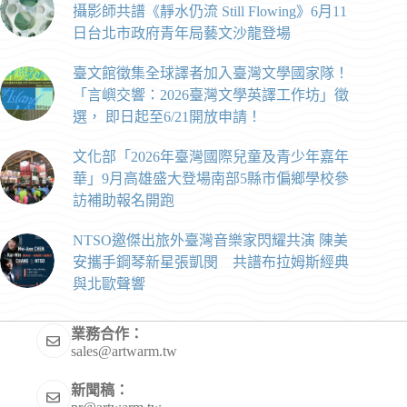
攝影師共譜《靜水仍流 Still Flowing》6月11
日台北市政府青年局藝文沙龍登場
臺文館徵集全球譯者加入臺灣文學國家隊！
「言嶼交響：2026臺灣文學英譯工作坊」徵
選， 即日起至6/21開放申請！
文化部「2026年臺灣國際兒童及青少年嘉年
華」9月高雄盛大登場南部5縣市偏鄉學校參
訪補助報名開跑
NTSO邀傑出旅外臺灣音樂家閃耀共演 陳美
安攜手鋼琴新星張凱閔 共譜布拉姆斯經典
與北歐聲響
業務合作：
sales@artwarm.tw
新聞稿：