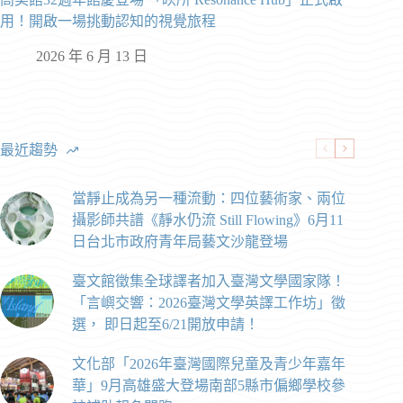
用！開啟一場挑動認知的視覺旅程
2026 年 6 月 13 日
最近趨勢
當靜止成為另一種流動：四位藝術家、兩位
攝影師共譜《靜水仍流 Still Flowing》6月11
日台北市政府青年局藝文沙龍登場
臺文館徵集全球譯者加入臺灣文學國家隊！
「言嶼交響：2026臺灣文學英譯工作坊」徵
選， 即日起至6/21開放申請！
文化部「2026年臺灣國際兒童及青少年嘉年
華」9月高雄盛大登場南部5縣市偏鄉學校參