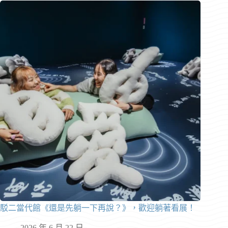
駁二當代館《還是先躺一下再說？》，歡迎躺著看展！
2026 年 6 月 22 日