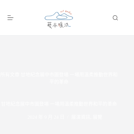
跳
至
主
要
內
容
所有文章
甘地紀念展中市圖登場 一場用溫柔推動世界和
平的革命
甘地紀念展中市圖登場 一場用溫柔推動世界和平的革命
2024 年 9 月 24 日
展演資訊
,
展覽