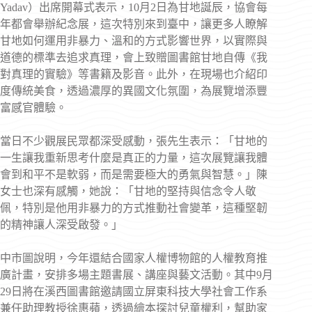
Yadav）出席開幕式表示，10月2日為甘地誕辰，協會每
年都會舉辦紀念展，這次特別來到臺中，讓更多人瞭解
甘地如何運用非暴力、溫和的方式影響世界，以實際與
道德的標準去追求真理，會上致贈圖書館甘地自傳《我
對真理的實驗》等書籍及影音。此外，在現場也介紹印
度傳統美食，透過濃厚的異國文化氛圍，為展覽增添豐
富感官體驗。
當日不少觀展民眾都深受感動，張先生表示：「甘地的
一生讓我重新思考什麼是真正的力量，這次展覽讓我體
會到和平不是軟弱，而是需要極大的勇氣與智慧。」陳
女士也深有感觸，她說：「甘地的堅持與信念令人敬
佩，特別是他用非暴力的方式推動社會變革，這種堅韌
的精神讓人深受啟發。」
中市圖說明，今年還結合國家人權博物館的人權教育推
廣計畫，安排多場主題書展、講座與藝文活動。其中9月
29日將在溪西圖書館邀請國立屏東科技大學社會工作系
兼任助理教授徐惠蘋，透過繪本探討兒童權利，幫助家