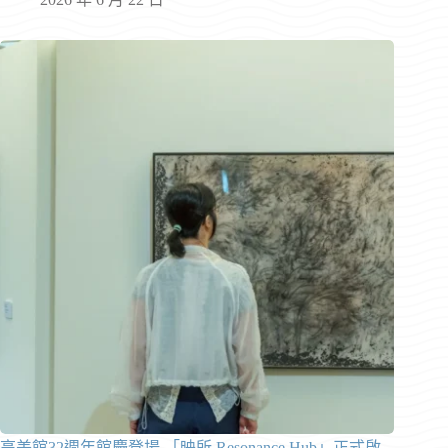
高美館32週年館慶登場 「映所 Resonance Hub」正式啟