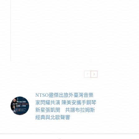
NTSO邀傑出旅外臺灣音樂
家閃耀共演 陳美安攜手鋼琴
新星張凱閔 共譜布拉姆斯
經典與北歐聲響