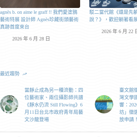
agnès b. on aime le graff !! 我們愛塗鴉
駁二當代館《還是先
藝術特展 設計師 Agnès珍藏街頭藝術
說？》，歡迎躺著看
真跡首度來台
2026 年 6 月 22 
2026 年 6 月 28 日
最近趨勢
當靜止成為另一種流動：四
臺文館
位藝術家、兩位攝影師共譜
灣文學
《靜水仍流 Still Flowing》6
響：20
月11日台北市政府青年局藝
坊」徵選
文沙龍登場
放申請