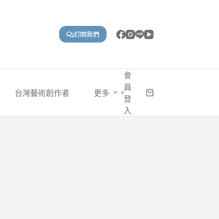
訂閱我們
會
員
台灣藝術創作者
更多
購
登
物
入
車