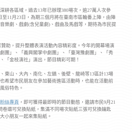
耕各區域，過去13年已辦理380場次，逾27萬人次參
日至11月23日，為期三個月將在臺南市區輪番上陣，由陣
蓋音樂劇、戲劇(含兒童劇)、戲曲及馬戲等，期待為市民提
業贊助，提升整體表演活動內容精彩度。今年的開幕場演
劇團」、「義興閣掌中劇團」、「臺灣豫劇團」、「秀
、「金枝演社」演出，節目精彩可期！
東山、大內、南化、左鎮、後壁、龍崎等13區計13場
也希望市民朋友在參加藝術進區活動時，也能在活動前
風俗特色。
粉絲專頁
，即可獲得最即時的節目動態，邀請市民9月21
場填問卷還可兌換貼紙，集滿不同場次貼紙三張可兌換鑰匙
大小朋友一起來集貼紙。