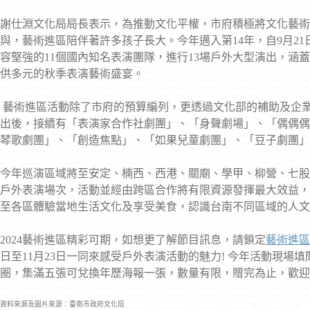
謝仕淵文化局局長表示，為推動文化平權，市府積極將文化藝術深
與，藝術進區陪伴著許多孩子長大。今年邁入第14年，自9月21
容堅強的11個國內知名表演團隊，進行13場戶外大型演出，涵
供多元的秋季表演藝術盛宴。
藝術進區活動除了市府的預算編列，更透過文化部的補助及企
出後，接續有「表演家合作社劇團」、「身聲劇場」、「偶偶偶
琴歌劇團」、「創造焦點」、「如果兒童劇團」、「豆子劇團」
今年巡演區域將至安定、楠西、西港、關廟、學甲、柳營、七股、
戶外表演場次，活動並經由跨區合作將有限資源發揮最大效益，
至各區體驗當地生活文化及享受美食，認識台南不同區域的人文
2024藝術進區精彩可期，如想更了解節目訊息，請鎖定
藝術進區
日至11月23日一同來感受戶外表演活動的魅力! 今年活動現
圈，集滿五張可兌換年歷海報一張，數量有限，贈完為止，歡迎
資料來源及圖片來源：臺南市政府文化局