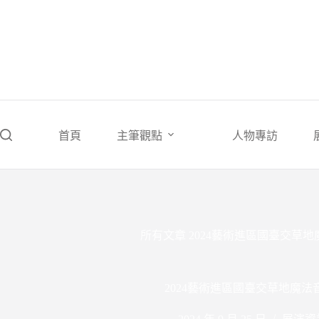
跳
至
主
要
內
容
首頁
主筆觀點
人物專訪
所有文章
2024藝術進區國臺交草
2024藝術進區國臺交草地魔法