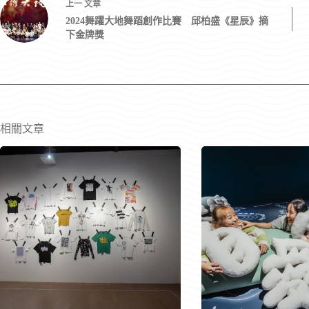
上一
文章
2024舞躍大地舞蹈創作比賽 邱柏盛《星辰》摘
下金牌獎
相關文章