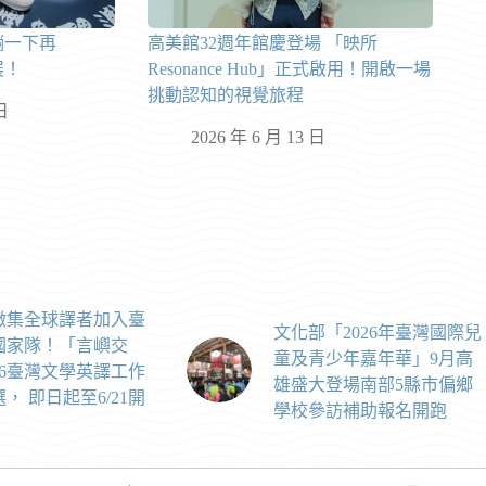
躺一下再
高美館32週年館慶登場 「映所
展！
Resonance Hub」正式啟用！開啟一場
挑動認知的視覺旅程
日
2026 年 6 月 13 日
徵集全球譯者加入臺
文化部「2026年臺灣國際兒
國家隊！「言嶼交
童及青少年嘉年華」9月高
26臺灣文學英譯工作
雄盛大登場南部5縣市偏鄉
， 即日起至6/21開
學校參訪補助報名開跑
！