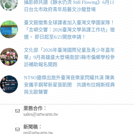
攝影師共譜《靜水仍流 Still Flowing》6月11
日台北市政府青年局藝文沙龍登場
臺文館徵集全球譯者加入臺灣文學國家隊！
「言嶼交響：2026臺灣文學英譯工作坊」徵
選， 即日起至6/21開放申請！
文化部「2026年臺灣國際兒童及青少年嘉年
華」9月高雄盛大登場南部5縣市偏鄉學校參
訪補助報名開跑
NTSO邀傑出旅外臺灣音樂家閃耀共演 陳美
安攜手鋼琴新星張凱閔 共譜布拉姆斯經典
與北歐聲響
業務合作：
sales@artwarm.tw
新聞稿：
pr@artwarm.tw