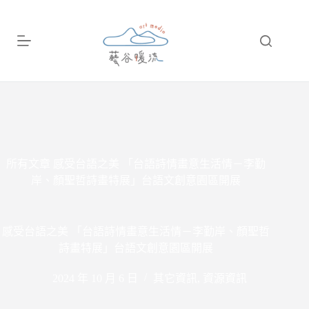
跳
至
主
要
內
容
所有文章
感受台語之美 「台語詩情畫意生活情－李勤
岸、顏聖哲詩畫特展」台語文創意園區開展
感受台語之美 「台語詩情畫意生活情－李勤岸、顏聖哲
詩畫特展」台語文創意園區開展
2024 年 10 月 6 日
其它資訊
,
資源資訊