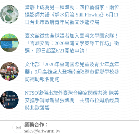
當靜止成為另一種流動：四位藝術家、兩位
攝影師共譜《靜水仍流 Still Flowing》6月11
日台北市政府青年局藝文沙龍登場
臺文館徵集全球譯者加入臺灣文學國家隊！
「言嶼交響：2026臺灣文學英譯工作坊」徵
選， 即日起至6/21開放申請！
文化部「2026年臺灣國際兒童及青少年嘉年
華」9月高雄盛大登場南部5縣市偏鄉學校參
訪補助報名開跑
NTSO邀傑出旅外臺灣音樂家閃耀共演 陳美
安攜手鋼琴新星張凱閔 共譜布拉姆斯經典
與北歐聲響
業務合作：
sales@artwarm.tw