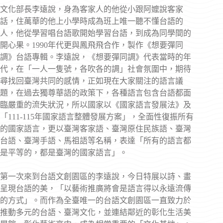
文化部長李遠說，身為客家人的他從小跟阿嬤說客家
話，住萬華的他上小學時成為班上唯一聽不懂台語的
人，他從學習唱台語歌開始學習台語，到成為同學間的
開心果。1990年代更與鳳飛飛合作，製作《想要彈同
調》台語專輯。李遠說，《想要彈同調》代表當時的年
代，在「一人一隻號，各吹各的調」社會氛圍中，期待
尋找回臺灣共同的感情，正如現在大家關注的語言議
題，在過去獨尊華語的政策下，各種語言包含台語都面
臨嚴重的流失狀況，所以國家以《國家語言發展法》及
「111-115年國家語言整體發展方案」，全面性復振所有
的國家語言，更以臺灣客家語、臺灣原住民族語、臺灣
台語、臺灣手語、馬祖語等名稱，表達「所有的語言都
是平等的，都是臺灣的國家語言」。
第一次來到台語文創園區的李遠說，今日特展以詩、畫
呈現台語的美，「以藝術推廣將會是語言得以永遠流傳
的方式」。而作為全臺唯一的台語文創園區一直致力於
推動多元的台語、臺灣文化，並連結鄰近的彰化生活美