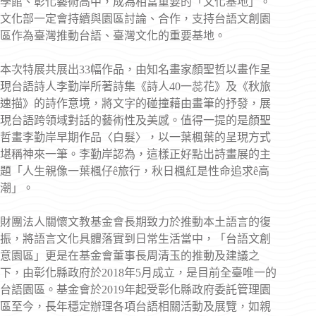
學館、彰化藝術高中，成為相當重要的「文化基地」。
文化部一定會持續與園區討論、合作，支持台語文創園
區作為臺灣推動台語、臺灣文化的重要基地。
本次特展共展出33幅作品，由知名畫家顏聖哲以畫作呈
現台語詩人李勤岸所著詩集《詩人40一蕊花》及《秋旅
速描》的詩作意境，將文字的碰撞藉由畫筆的抒發，展
現台語跨領域對話的藝術性及美感。值得一提的是顏聖
哲畫李勤岸早期作品〈白髮〉，以一葉楓葉的呈現方式
堪稱神來一筆。李勤岸認為，這樣正好點出詩畫展的主
題「人生親像一葉楓仔ê旅行，秋日楓紅是性命追求ê高
潮」。
財團法人關懷文教基金會長期致力於推動本土語言的復
振，將語言文化具體落實到日常生活當中，「台語文創
意園區」更是在基金會董事長周清玉的推動及建議之
下，由彰化縣政府於2018年5月成立，是目前全臺唯一的
台語園區。基金會於2019年起受彰化縣政府委託管理園
區至今，長年穩定辦理各項台語相關活動及展覽，如親