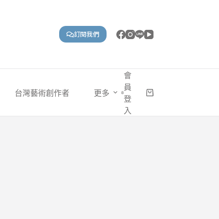
訂閱我們
會
員
台灣藝術創作者
更多
購
登
物
入
車