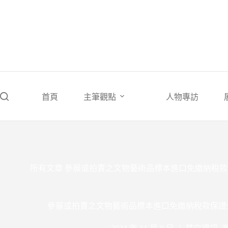
跳
至
主
要
內
容
首頁
主筆觀點
人物專訪
所有文章
參展或拍賣之文物藝術品標本進口免繳納稅款保
參展或拍賣之文物藝術品標本進口免繳納稅款保證金