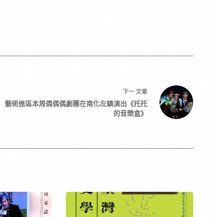
3
下一
文章
藝術進區本周偶偶偶劇團在南化左鎮演出《托托
的音樂盒》