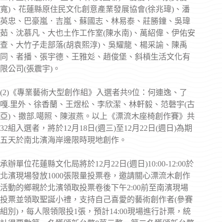
寬)、花蓮縣原住民文化創意產業發展協會(徐兆瑋)、潘
英忠、巴豪嵐．吉嵐、蘇國志、林易泰、莊勝鐘、吳瑋
茹、沈慕凡、大也土作工作室(陳水南)、萬紹偉、伊佑安
查、大竹子走部落(胡袁熙淳)、吳耀龍、楊采諭、陳禹
同、者播、張宇德、王雅彣、趙俊堡、斜槓生活文化有
限公司(張震宇)。
(2)《專業藝術大型創作組》入選者共9位：何連逸、了
嘎.里外、徐香蘭、王煜松、李欣潔、林軒毅、范磬宇(古
亞)、撒部.噶照、陳淑燕。以上《漂流木座椅創作賽》共
32組入選者，將於12月18日(週三)至12月22日(週日)為期
五天於南北濱海岸邊限時現地創作。
承辦單位花蓮縣文化局將於12月22日(週日)10:00-12:00於
北濱現場發放1000張限量投票卷，邀請關心漂流木創作
活動的鄉親於北濱領取投票卷後下午2:00前至南濱現場
投票並領取聖誕小禮，支持自己喜愛的藝術創作者(參賽
組別)，每人限領限投1張，預計14:00現場進行計票，統