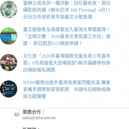
當靜止成為另一種流動：四位藝術家、兩位
攝影師共譜《靜水仍流 Still Flowing》6月11
日台北市政府青年局藝文沙龍登場
臺文館徵集全球譯者加入臺灣文學國家隊！
「言嶼交響：2026臺灣文學英譯工作坊」徵
選， 即日起至6/21開放申請！
文化部「2026年臺灣國際兒童及青少年嘉年
華」9月高雄盛大登場南部5縣市偏鄉學校參
訪補助報名開跑
NTSO邀傑出旅外臺灣音樂家閃耀共演 陳美
安攜手鋼琴新星張凱閔 共譜布拉姆斯經典
與北歐聲響
業務合作：
sales@artwarm.tw