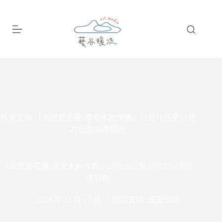
跳
至
主
要
內
容
所有文章
「海是愛花蓮-漂流木創作賽」12月18日至12月
22日南北濱開跑
「海是愛花蓮-漂流木創作賽」12月18日至12月22日南北
濱開跑
2024 年 12 月 17 日
獎項資訊
,
資源資訊