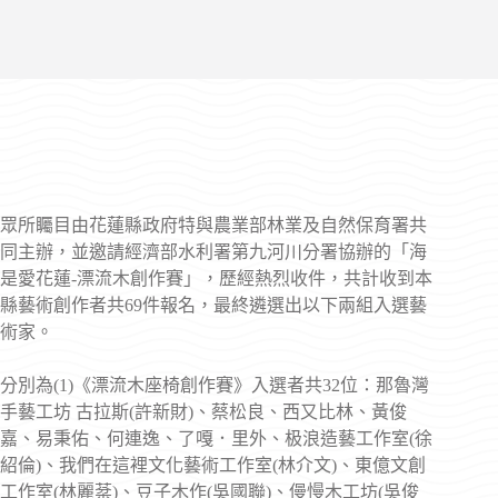
眾所矚目由花蓮縣政府特與農業部林業及自然保育署共
同主辦，並邀請經濟部水利署第九河川分署協辦的「海
是愛花蓮-漂流木創作賽」，歷經熱烈收件，共計收到本
縣藝術創作者共69件報名，最終遴選出以下兩組入選藝
術家。
分別為(1)《漂流木座椅創作賽》入選者共32位：那魯灣
手藝工坊 古拉斯(許新財)、蔡松良、西又比林、黃俊
嘉、易秉佑、何連逸、了嘎．里外、极浪造藝工作室(徐
紹倫)、我們在這裡文化藝術工作室(林介文)、東億文創
工作室(林麗棻)、豆子木作(吳國聯)、僈慢木工坊(吳俊