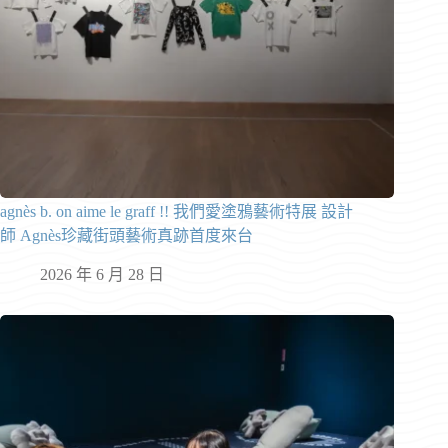
agnès b. on aime le graff !! 我們愛塗鴉藝術特展 設計
師 Agnès珍藏街頭藝術真跡首度來台
2026 年 6 月 28 日