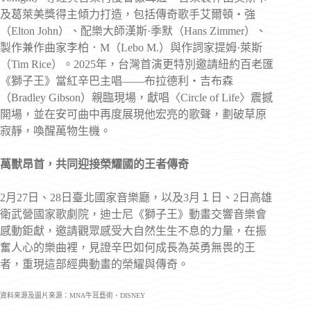
及葛萊美獎得主傾力打造，包括傳奇歌手艾爾頓‧強
（Elton John）、配樂大師漢斯·季默（Hans Zimmer）、
製作兼作曲家李柏．M（Lebo M.）與作詞家提姆·萊斯
（Tim Rice）。2025年，台灣首演更特別邀請紐約百老匯
《獅子王》當紅辛巴主唱——布拉德利‧吉布森
（Bradley Gibson）親臨現場，獻唱〈Circle of Life〉震撼
開場，並在安可曲中再度展現他宏亮的歌聲，劃破草原
寂靜，喚醒萬物生機。
萬獸昂首，共同迎接榮耀國的王者傳奇
2月27日、28日臺北國家音樂廳，以及3月１日、2日高雄
衛武營國家歌劇院，迪士尼《獅子王》動畫交響音樂會
感動鉅獻，邀請觀眾感受大自然生生不息的力量，在振
奮人心的樂曲裡，見證辛巴如何成長為英勇無畏的王
者，重現這部經典動畫的榮耀與傳奇。
資料來源及圖片來源：MNA牛耳藝術、DISNEY