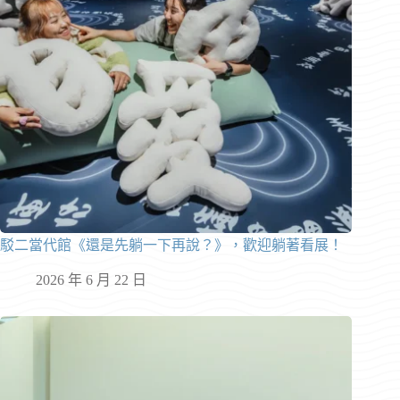
駁二當代館《還是先躺一下再說？》，歡迎躺著看展！
2026 年 6 月 22 日