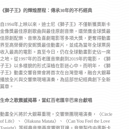
《獅子王》的輝煌歷程：傳承30年的不朽經典
自1994年上映以來，迪士尼《獅子王》不僅斬獲奧斯卡
金像獎最佳原創歌曲與最佳原創音樂，還榮膺金球獎最
佳原創配樂、音樂及喜劇電影等多項大獎，更奪得動畫
界至高榮譽的安妮獎最佳動畫片，並成為當年全球票房
收入最高的電影。直至今日，仍在全球動畫影史佔一席
之地。從1997年的百老匯音樂劇到2019年的電影，《獅
子王》以多樣貌的形式深植在影迷心中。而明年，《獅
子王》動畫交響音樂會將首次在台灣登場，融合大銀幕
播放全片與交響樂現場演奏，為這部世紀經典創下全新
篇章。
生命之歌震撼揭幕，當紅百老匯辛巴來台獻唱
動畫全片將於大銀幕重現，交響樂團現場演奏，〈Circle
of Life〉、〈Hakuna Matata〉、〈Can You Feel the Love
Tonight〉等經典音樂再度響徹耳邊。音樂製作由奧斯卡