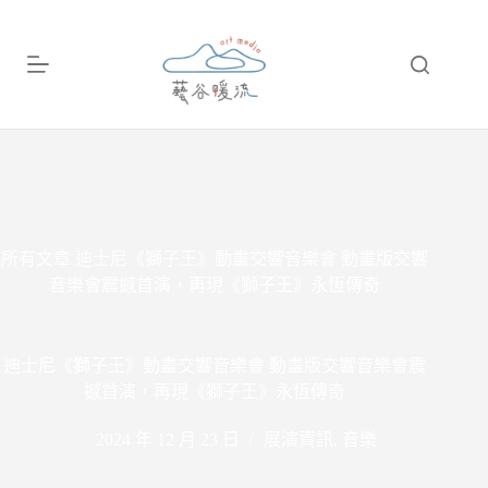
跳
至
主
要
內
容
所有文章
迪士尼《獅子王》動畫交響音樂會 動畫版交響
音樂會震撼首演，再現《獅子王》永恆傳奇
迪士尼《獅子王》動畫交響音樂會 動畫版交響音樂會震
撼首演，再現《獅子王》永恆傳奇
2024 年 12 月 23 日
展演資訊
,
音樂