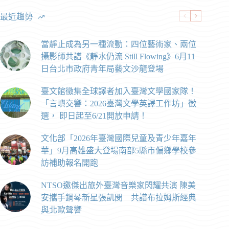
最近趨勢
當靜止成為另一種流動：四位藝術家、兩位
攝影師共譜《靜水仍流 Still Flowing》6月11
日台北市政府青年局藝文沙龍登場
臺文館徵集全球譯者加入臺灣文學國家隊！
「言嶼交響：2026臺灣文學英譯工作坊」徵
選， 即日起至6/21開放申請！
文化部「2026年臺灣國際兒童及青少年嘉年
華」9月高雄盛大登場南部5縣市偏鄉學校參
訪補助報名開跑
NTSO邀傑出旅外臺灣音樂家閃耀共演 陳美
安攜手鋼琴新星張凱閔 共譜布拉姆斯經典
與北歐聲響