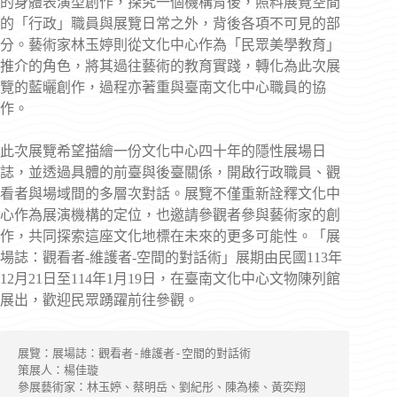
的身體表演型創作，探究一個機構背後，照料展覽空間
的「行政」職員與展覽日常之外，背後各項不可見的部
分。藝術家林玉婷則從文化中心作為「民眾美學教育」
推介的角色，將其過往藝術的教育實踐，轉化為此次展
覽的藍曬創作，過程亦著重與臺南文化中心職員的協
作。
此次展覽希望描繪一份文化中心四十年的隱性展場日
誌，並透過具體的前臺與後臺關係，開啟行政職員、觀
看者與場域間的多層次對話。展覽不僅重新詮釋文化中
心作為展演機構的定位，也邀請參觀者參與藝術家的創
作，共同探索這座文化地標在未來的更多可能性。「展
場誌：觀看者-維護者-空間的對話術」展期由民國113年
12月21日至114年1月19日，在臺南文化中心文物陳列館
展出，歡迎民眾踴躍前往參觀。
展覽：展場誌：觀看者-維護者-空間的對話術
策展人：楊佳璇
參展藝術家：林玉婷、蔡明岳、劉紀彤、陳為榛、黃奕翔