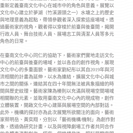
重新定義臺南文化中心在城市中的角色與意義。展覽以
文化中心建立於夢湖（竹溪源頭之一）水塘之上的歷史
與地理意義為起點，帶領參觀者深入探索這座場域。透
過藝術家的視角，觀者得以穿梭於前臺與後臺間，揭開
行政人員、舞台技術人員、展場志工與清潔人員等多元
角色的日常。
在臺南文化中心同仁的協助下，藝術家們實地走訪文化
中心的前臺與後臺的場域，並以各自的創作視角，展現
文化中心的多重面貌。藝術家劉紀彤以其自2019年與河
流相關的計畫為延伸，以水為連結，擴展文化中心與城
市之間的關係，連結其在四十年間無法被具象描繪的時
間與歷史紋理。藝術家陳為榛則以充滿與現場空間場域
相關聯的元素，並取用臺南文化中心內的現成物，創作
立體裝置，開啟文化中心建築與展場空間的內部對話。
此外，機構的探討亦為此次展覽所欲關注的面向，藝術
家蔡明岳、黃奕翔，分別以「藝術機構/機制」為創作對
象，透過偽研究計畫，以及與視障劇場工作者共同合作