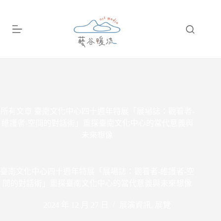
跳
至
主
要
內
容
所有文章
臺南文化中心四十週年特展「展場誌：觀看者-
維護者-空間的對話術」重探臺南文化中心的當代意義與
未來想像
臺南文化中心四十週年特展「展場誌：觀看者-維護者-空
間的對話術」重探臺南文化中心的當代意義與未來想像
2024 年 12 月 27 日
展演資訊
,
展覽