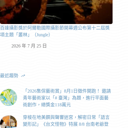
百達攝影獎於阿爾勒國際攝影節開幕週公布第十二屆獎
項主題「叢林」（Jungle）
2026 年 7 月 25 日
最近趨勢
「2026集保藝術賞」8月1日徵件開跑！ 邀請
青年藝術家以「# 臺灣」為題，進行平面藝
術創作，總獎金118萬元
穿梭在地美饌與聲響迷宮，解密日常「語言
變形記」《台文怪物》特展 8/8 台南老爺登