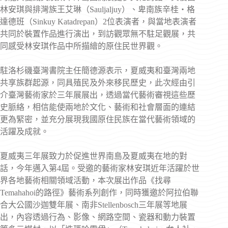
林安琪與排灣族王艾琳（Sauljaljuy）、卑南族辛桂‧格
達德班（Sinkuy Katadrepan）2位表演者，與當地表演者
共同於裝置作品進行演出，到訪觀眾無不駐足觀展，共
同感受林安琪作品中所描繪的原住民世界觀。
駐洛杉磯臺灣書院主任簡德源表示，夏威夷和臺灣兩地
共享族群起源，同具殖民及外來移民歷史，此次經由引
介臺灣藝術家於三年展展出，透過當代藝術審視這些歷
史脈絡，相信能使兩地於文化、藝術和社會層面的連結
更為緊密，並充分展現我國原住民族在當代藝術領域的
活躍及成就。
夏威夷三年展致力於促進世界南島及夏威夷在地的對
話，今年邁入第4屆。受邀的藝術家林安琪近年活躍於世
界各地藝術相關領域活動，本次展出作品《找尋
Temahahoi的路徑》藝術系列創作，同時獲邀於阿拉伯聯
合大公國沙迦雙年展、南非Stellenbosch三年展等地展
出，內容透過行為、影像、網路空間、瓷器和動力裝置