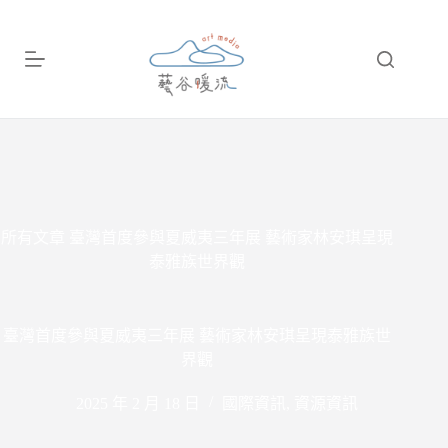
跳
至
主
要
內
容
所有文章
臺灣首度參與夏威夷三年展 藝術家林安琪呈現
泰雅族世界觀
臺灣首度參與夏威夷三年展 藝術家林安琪呈現泰雅族世
界觀
2025 年 2 月 18 日
國際資訊
,
資源資訊