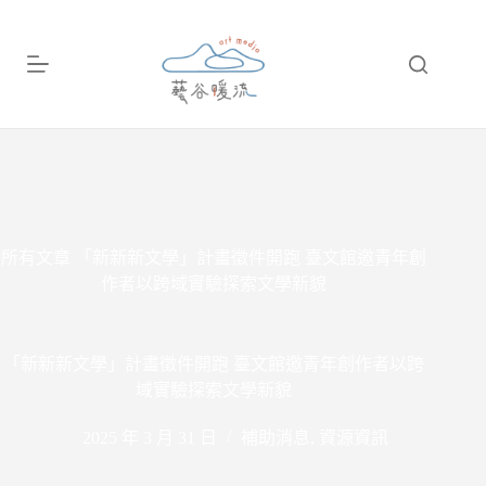
跳
至
主
要
內
容
所有文章
「新新新文學」計畫徵件開跑 臺文館邀青年創
作者以跨域實驗探索文學新貌
「新新新文學」計畫徵件開跑 臺文館邀青年創作者以跨
域實驗探索文學新貌
2025 年 3 月 31 日
補助消息
,
資源資訊