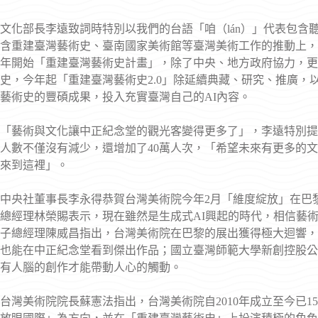
文化部長李遠致詞時特別以我們的台語「咱（lán）」代表包含聽
含重建臺灣藝術史、臺南國家美術館等臺灣美術工作的推動上，「咱
年開始「重建臺灣藝術史計畫」，除了中央、地方政府協力，更
史，今年起「重建臺灣藝術史2.0」除延續典藏、研究、推廣
藝術史的豐碩成果，投入充實臺灣自己的AI內容。
「藝術與文化讓中正紀念堂的觀光客變得更多了」，李遠特別提
人數不僅沒有減少，還增加了40萬人次，「希望未來有更多的
來到這裡」。
中央社董事長李永得恭賀台灣美術院今年2月「維度綻放」在巴
總經理林榮賜表示，現在雖然是生成式AI興起的時代，相信藝
子總經理陳威昌指出，台灣美術院在巴黎的展出獲得極大迴響，
也能在中正紀念堂看到傑出作品；國立臺灣師範大學新創控股公
有人腦的創作才能帶動人心的觸動。
台灣美術院院長蘇憲法指出，台灣美術院自2010年成立至今已