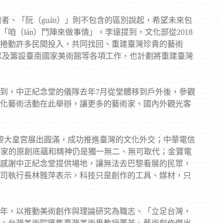
者、「阮（guán）」則不包含的區別說起，希望未來包
（lán）鬥陣來做事情」。李遠提到，文化部從2018
捲動許多民間投入，共同找回、重建臺灣珍貴的藝術
，以及籌設臺南國家美術館等各項工作，也計劃將重建臺灣
到，中正紀念堂的儀隊去年7月從堂體移到戶外後，參觀
文化藝術活動在此舉辦，讓更多的藝術家、國內外觀光客
黎大皇宮展出圓滿，成功推進臺灣的文化外交；中華電信
術家的原創底蘊和精神仍是獨一無二、無可取代；金寶電
感謝中正紀念堂提供場地，讓無法去巴黎看展的民眾，
司執行長林雅萍表示，科技只是創作的工具、媒材，只
15年，以推動美術創作與理論研究為職志、「立足台灣，