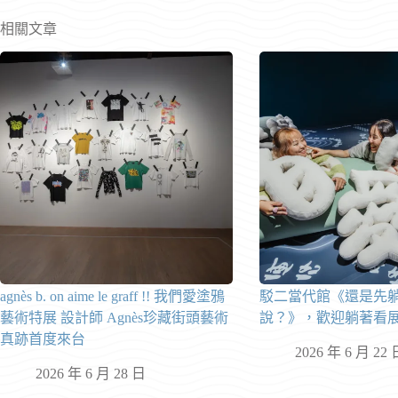
相關文章
agnès b. on aime le graff !! 我們愛塗鴉
駁二當代館《還是先
藝術特展 設計師 Agnès珍藏街頭藝術
說？》，歡迎躺著看
真跡首度來台
2026 年 6 月 22 
2026 年 6 月 28 日