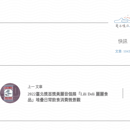
快訊
文章: 104
上一
文章
2022臺北獎首獎黃麗音個展「Lili Deli 麗麗食
品」堆疊日常飲食消費微景觀