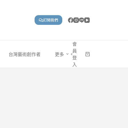
訂閱我們
會
員
台灣藝術創作者
更多
購
登
物
入
車