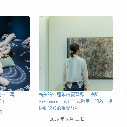
躺一下再
高美館32週年館慶登場 「映所
展！
Resonance Hub」正式啟用！開啟一場
挑動認知的視覺旅程
日
2026 年 6 月 13 日