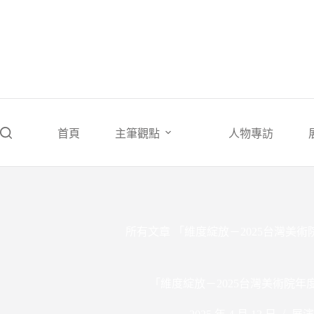
跳
至
主
要
內
容
首頁
主筆觀點
人物專訪
所有文章
「維度綻放－2025台灣美術
「維度綻放－2025台灣美術院年