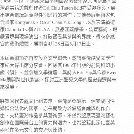
{fleshless}》，邀集來自不同國家的藝術家共同參展。臺
灣裔美籍遊戲創作者Dri Chiu Tattersfield亦受邀參與，展
出結合電玩語彙與性別思辨的創作；其他參展藝術家包
含畫家Bontyanak、Oscar Chan Yik Long，以及表演藝術
家Clarinda Tse與ZULAA，展品涵蓋繪畫、裝置藝術、遊
戲實境與現場演出，打破觀看與參與的界線，帶來多感
官的藝術體驗，展期自4月26日至5月17日止。
本屆藝術節亦首度設立文學單元，邀請臺灣酷兒文學作
家紀大偉出席分享會，回顧其1995年出版的前衛科幻小
說《膜》，並參加文學論壇，與詩人Eric Yip與作家Ewen
Ma展開跨世代對談，探討亞洲酷兒文學的歷史變遷與未
來發展。
駐英國代表處文化組表示，臺灣是亞洲第一個完成同性
婚姻合法化的國家，亦長期致力於倡議言論與創作自
由，支持臺灣作品參與藝術節，不僅希望展現臺灣藝術
創作在國際舞台上的實力與潛力，也希望藉此深化臺英
兩地在多元文化的交流與連結。