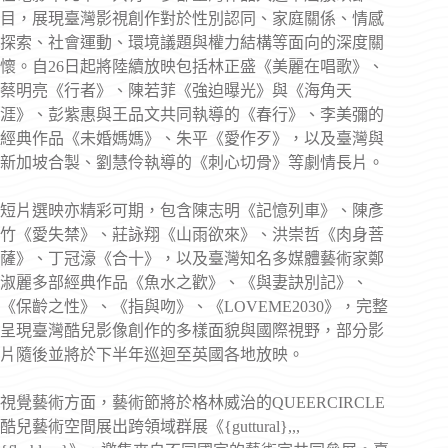
目，展現臺灣影視創作對於性別認同、家庭關係、情感
探索、社會運動、環境議題與權力結構等面向的深度關
懷。自26日起將陸續放映包括林正盛《美麗在唱歌》、
蔡明亮《行者》、陳若菲《強迫曝光》與《海角天
涯》、彭紫惠與王品文共同執導的《春行》、李美彌的
經典作品《未婚媽媽》、朱平《愛作歹》，以及臺灣與
新加坡合製、劉慧伶執導的《刺心切骨》等劇情長片。
短片選映亦精彩可期，包含陳志明《記憶列車》、陳彥
竹《愛失禁》、莊詠翔《山雨欲來》、洪崇哲《肉身菩
薩》、丁冠濠《合十》，以及臺灣知名多媒體藝術家鄭
淑麗多部經典作品《魚水之歡》、《與妻訣別記》、
《保齡之性》、《指與吻》、《LOVEME2030》，完整
呈現臺灣酷兒影像創作的多樣面貌與國際視野，部分影
片隨後並將於下半年巡迴至英國各地放映。
視覺藝術方面，藝術節將於格林威治的QUEERCIRCLE
酷兒藝術空間展出跨領域群展《{guttural},,,