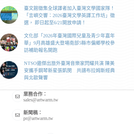
臺文館徵集全球譯者加入臺灣文學國家隊！
「言嶼交響：2026臺灣文學英譯工作坊」徵
選， 即日起至6/21開放申請！
文化部「2026年臺灣國際兒童及青少年嘉年
華」9月高雄盛大登場南部5縣市偏鄉學校參
訪補助報名開跑
NTSO邀傑出旅外臺灣音樂家閃耀共演 陳美
安攜手鋼琴新星張凱閔 共譜布拉姆斯經典
與北歐聲響
業務合作：
sales@artwarm.tw
新聞稿：
pr@artwarm.tw