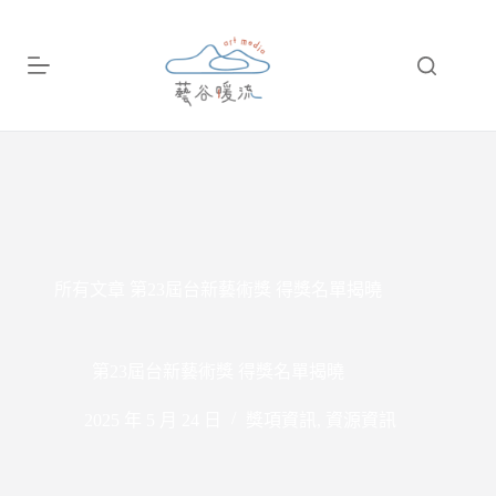
跳
至
主
要
內
容
所有文章
第23屆台新藝術獎 得獎名單揭曉
第23屆台新藝術獎 得獎名單揭曉
2025 年 5 月 24 日
獎項資訊
,
資源資訊