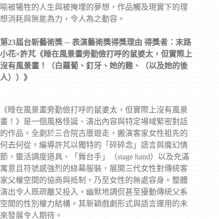
喻被犧牲的人生與被掩埋的夢想，作品觸及現實下的理
想消耗與無能為力，令人為之動容。
第23屆台新藝術獎 ─ 表演藝術獎得獎理由
得獎者：末路
小花×許芃《睡在風景畫旁勤儉打呼的鼠婆太，但實際上
沒有風景畫！（白蘿蔔、釘牙、她的雞、（以及她的後
人））》
《睡在風景畫旁勤儉打呼的鼠婆太，但實際上沒有風景
畫！》是一個風格怪誕、演出內容與特定場域緊密對話
的作品。全劇於三合院古厝遊走，搬演客家女性祖先的
何去何從。編導許芃以獨特的「碎碎念」語言與魔幻情
節，靈活調度道具、「舞台手」（stage hand）以及充滿
寓意且符號感強烈的綠幕服裝，展開三代女性對傳統客
家父權空間的協商與抵制，乃至女性的無處容身。整體
演出令人既疏離又投入，幽默地調侃甚至擾動傳統父系
空間的性別權力結構。其新穎戲劇形式與語言運用的未
來發展令人期待。