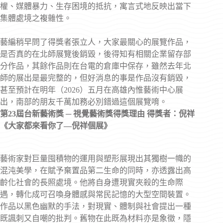
權、媒體暴力、生存困境的抵抗，寓言式地反映出當下
集體處境之複雜性。
藝編稍早問了得獎者張立人，大家最關心的展覽作品，
是否真的在北師展覽後銷毀，後得知有相關企業留存部
分作品，其餘作品則在台電的倉庫中保存，雖然去年北
師的展出是最完整的，但好消息的事是作品沒有銷毀，
甚至預計在明年（2026）五月在高雄內惟藝術中心展
出，南部的朋友千萬加務必別錯過這個展覽唷。
第23屆台新藝術獎 ─ 視覺藝術獎得獎理由
得獎者：倪祥
《大家都來看你了—倪祥個展》
藝術家對巨量囤積物的運用與塑形展現出其獨樹一幟的
混沌美學，在賦予棄置品第二生命的同時，亦透露出高
齡化社會的長照處境。他將自身遭現實夾殺的生命際
遇，轉化成可召喚身體感與常民記憶的大型空間裝置。
作品以黑色幽默的手法，對現實、體制與社會提出一種
既諷刺又自嘲的批判。舊物在此既為材料亦是象徵，隱