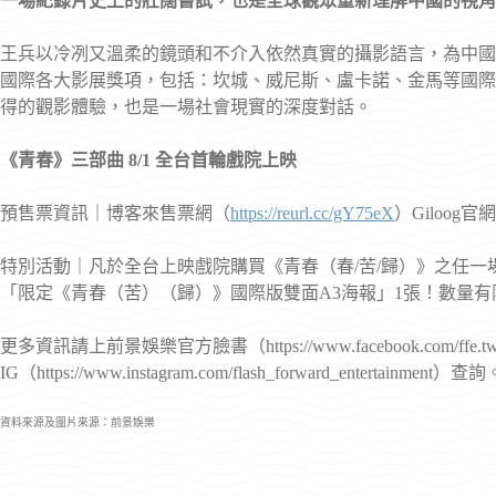
一場紀錄片史上的壯闊嘗試，也是全球觀眾重新理解中國的視角
王兵以冷冽又溫柔的鏡頭和不介入依然真實的攝影語言，為中國
國際各大影展獎項，包括：坎城、威尼斯、盧卡諾、金馬等國際
得的觀影體驗，也是一場社會現實的深度對話。
《青春》三部曲 8/1 全台首輪戲院上映
預售票資訊｜博客來售票網（
https://reurl.cc/gY75eX
）Giloog官
特別活動｜凡於全台上映戲院購買《青春（春/苦/歸）》之任一場
「限定《青春（苦）（歸）》國際版雙面A3海報」1張！數量有
更多資訊請上前景娛樂官方臉書（https://www.facebook.com/ffe.
IG（https://www.instagram.com/flash_forward_entertainment）查詢
資料來源及圖片來源：前景娛樂