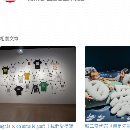
相關文章
agnès b. on aime le graff !! 我們愛塗鴉
駁二當代館《還是先