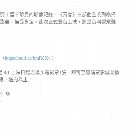
勞工留下珍貴的影像紀錄。《青春》三部曲全系列橫掃
影展，備受肯定。此次正式登台上映，將是台灣觀眾難
網（
https://reurl.cc/bmR8Xv
）
 8/1 上映日起之場次電影票1張，即可至原購票影城兌換
限，送完為止！
tw）與
。