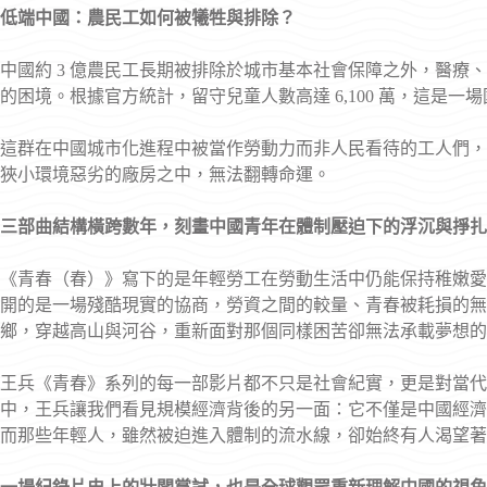
低端中國：農民工如何被犧牲與排除？
中國約 3 億農民工長期被排除於城市基本社會保障之外，醫療
的困境。根據官方統計，留守兒童人數高達 6,100 萬，這是一
這群在中國城市化進程中被當作勞動力而非人民看待的工人們，
狹小環境惡劣的廠房之中，無法翻轉命運。
三部曲結構橫跨數年，刻畫中國青年在體制壓迫下的浮沉與掙扎
《青春（春）》寫下的是年輕勞工在勞動生活中仍能保持稚嫩愛
開的是一場殘酷現實的協商，勞資之間的較量、青春被耗損的無
鄉，穿越高山與河谷，重新面對那個同樣困苦卻無法承載夢想的
王兵《青春》系列的每一部影片都不只是社會紀實，更是對當代
中，王兵讓我們看見規模經濟背後的另一面：它不僅是中國經濟
而那些年輕人，雖然被迫進入體制的流水線，卻始終有人渴望著