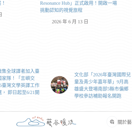
展！
Resonance Hub」正式啟用！開啟一場
挑動認知的視覺旅程
日
2026 年 6 月 13 日
徵集全球譯者加入臺
文化部「2026年臺灣國際兒
國家隊！「言嶼交
童及青少年嘉年華」9月高
26臺灣文學英譯工作
雄盛大登場南部5縣市偏鄉
， 即日起至6/21開
學校參訪補助報名開跑
！
關於藝