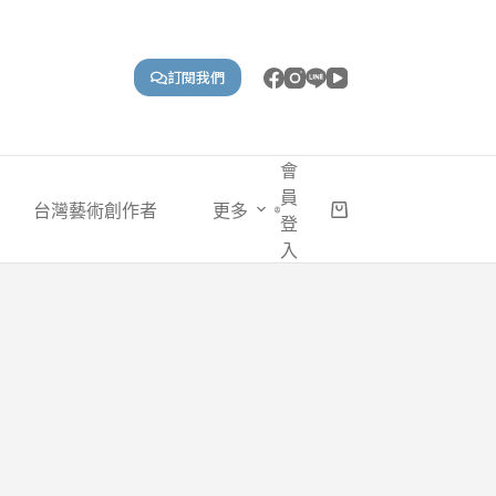
訂閱我們
會
員
台灣藝術創作者
更多
購
登
物
入
車