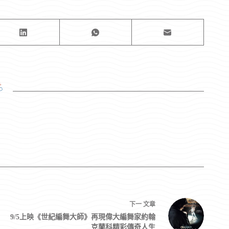
3
下一
文章
9/5上映《世紀編舞大師》再現偉大編舞家約翰
克蘭科精彩傳奇人生