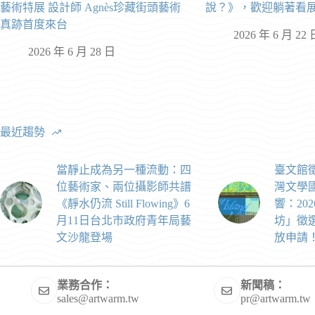
藝術特展 設計師 Agnès珍藏街頭藝術
說？》，歡迎躺著看
真跡首度來台
2026 年 6 月 22 
2026 年 6 月 28 日
最近趨勢
當靜止成為另一種流動：四
臺文館
位藝術家、兩位攝影師共譜
灣文學
《靜水仍流 Still Flowing》6
響：20
月11日台北市政府青年局藝
坊」徵選
文沙龍登場
放申請
業務合作：
新聞稿：
sales@artwarm.tw
pr@artwarm.tw