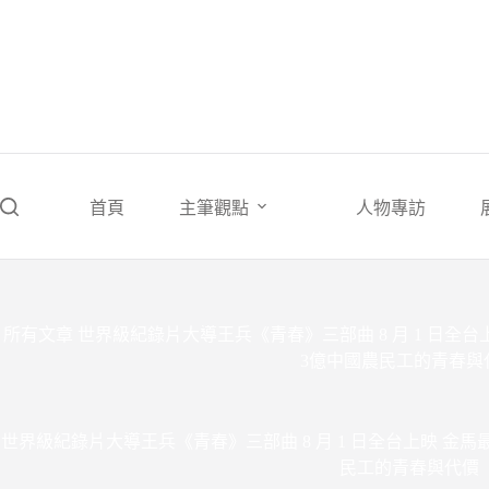
跳
至
主
要
內
容
首頁
主筆觀點
人物專訪
所有文章
世界級紀錄片大導王兵《青春》三部曲 8 月 1 日全
3億中國農民工的青春與
世界級紀錄片大導王兵《青春》三部曲 8 月 1 日全台上映 金
民工的青春與代價