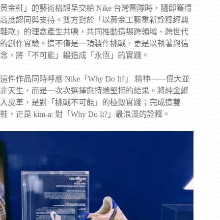
黃金鞋」的藝術構想呈交給 Nike 台灣團隊時，隨即獲得
高度認同與支持。雙方對於「以黃金工藝重新詮釋經典
鞋款」的理念產生共鳴，共同推動這場跨領域、跨世代
的創作實驗。這不僅是一項製作挑戰，更是以執著與信
念，將「不可能」鍛造成「永恆」的實踐。
這件作品同時呼應 Nike「Why Do It?」 精神——偉大並
非天生，而是一次次選擇與持續堅持的結果。將純金縫
入皮革，是對「挑戰不可能」的極致實踐；完成這雙
鞋，正是 kim-a: 對「Why Do It?」最浪漫的詮釋。