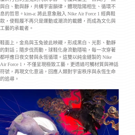
與白、動與靜，共構宇宙韻律，體現陰陽相生、循環不
息的哲思。kim-a: 將此意象融入 Nike Air Force 1 經典鞋
款，使鞋履不再只是運動或潮流的載體，而成為文化與
工藝的承載者。
鞋面上，金烏與玉兔彼此映襯，形成黑白、光影、動靜
的對話；隨步伐而動，球鞋化身流動隱喻，每一次穿著
都呼應日夜交替與永恆循環。這雙以純金縫製的 Nike
Air Force 1，不僅呈現極致工藝，更透過可觸材質與神話
符號，再現文化意涵，回應人類對宇宙秩序與永恆生命
的追尋。