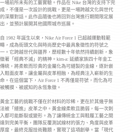
一場前所未有的工藝實驗。作品在 Nike 台灣的支持下完
成，不僅是一次設計的挑戰，更是一場跨越文化與世代
的深層對話。此作品隨後也將回到台灣進行期間限定展
出，並預計展開其他國際城市巡展。
自 1982 年誕生以來，Nike Air Force 1 已超越運動鞋範
疇，成為街頭文化與時尚歷史中最具象徵性的符號之
一。它跨越世代與疆界，歷經數十年依然持續創新，象
徵著「經典不滅」的精神。kim-a: 延續家族四十年金工
傳統，將柔軟而珍貴的金屬化為可縫製的金線，逐針嵌
入鞋面皮革，讓金屬與皮革相融，為經典注入嶄新的生
命。在這個當下，Air Force 1 不再僅是符號，而化為可
被觸摸、被感知的永恆象徵。
黃金工藝的挑戰不僅在於材料的珍稀，更在於其幾乎無
法被「縫進」皮革之中。黃金線柔軟且脆弱，每一次刺
入都可能斷裂或變形。為了讓傳統金工與鞋履工藝之間
達到完美平衡，團隊反覆測試線材的張力、角度與皮革
厚度，最終克服技術難題，實現了這項創舉。當「現代