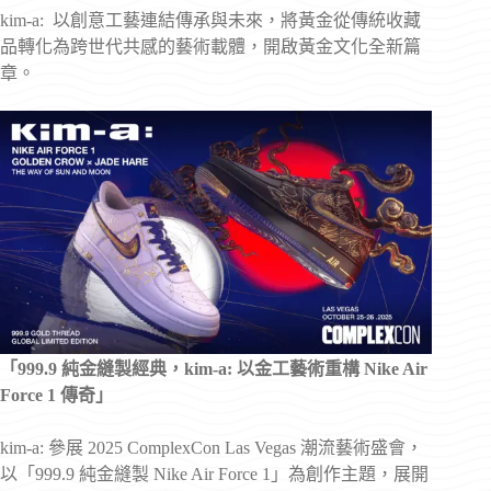
kim-a: 以創意工藝連結傳承與未來，將黃金從傳統收藏
品轉化為跨世代共感的藝術載體，開啟黃金文化全新篇
章。
「
999.9
純金縫製經典，
kim-a:
以金工藝術重構
Nike Air
Force 1
傳奇」
kim-a: 參展 2025 ComplexCon Las Vegas 潮流藝術盛會，
以「999.9 純金縫製 Nike Air Force 1」為創作主題，展開