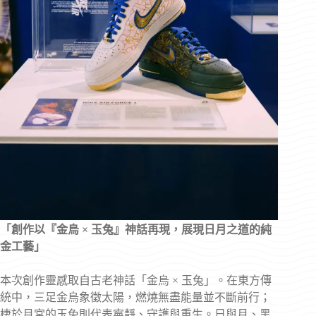
「創作以『金烏
×
玉兔』神話再現，展現日月之道的純
金工藝」
本次創作靈感取自古老神話「金烏 × 玉兔」。在東方傳
統中，三足金烏象徵太陽，燃燒無盡能量並不斷前行；
棲於月宮的玉兔則代表寧靜、守護與重生。日與月、黑