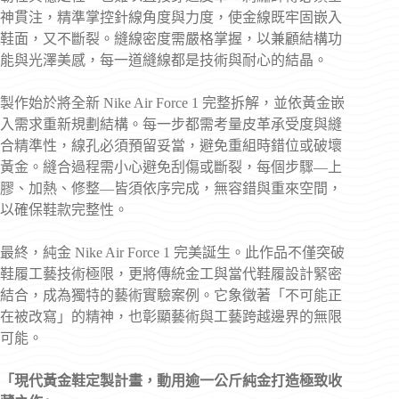
神貫注，精準掌控針線角度與力度，使金線既牢固嵌入
鞋面，又不斷裂。縫線密度需嚴格掌握，以兼顧結構功
能與光澤美感，每一道縫線都是技術與耐心的結晶。
製作始於將全新 Nike Air Force 1 完整拆解，並依黃金嵌
入需求重新規劃結構。每一步都需考量皮革承受度與縫
合精準性，線孔必須預留妥當，避免重組時錯位或破壞
黃金。縫合過程需小心避免刮傷或斷裂，每個步驟—上
膠、加熱、修整—皆須依序完成，無容錯與重來空間，
以確保鞋款完整性。
最終，純金 Nike Air Force 1 完美誕生。此作品不僅突破
鞋履工藝技術極限，更將傳統金工與當代鞋履設計緊密
結合，成為獨特的藝術實驗案例。它象徵著「不可能正
在被改寫」的精神，也彰顯藝術與工藝跨越邊界的無限
可能。
「現代黃金鞋定製計畫，動用逾一公斤純金打造極致收