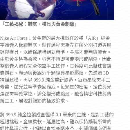
「工藝揭秘：鞋底、模具與黃金刺繡」
Nike Air Force 1 黃金鞋的最大挑戰在於將「AIR」純金
字體嵌入橡膠鞋底。製作過程需為左右腳分別打造專屬
鋼製模具，以確保結構絕對精準，金屬才能無縫契合。
由於黃金極為柔軟，稍有不慎即可能變形或刮傷，因此
整個嵌入過程完全依靠手工操作，其難度可比擬珠寶鑲
嵌鑽石。鞋頭與後跟近千顆經典星形壓紋，先透過 3D
掃描建模，再以 999.9 純金重新鑄造，每顆星紋需手工
修整、拋光並精準嵌回鞋底。每顆星的密度、定位與光
澤都需精確掌控，避免變形或黯淡，融合精密科技與傳
統金工，展現對細節的極致追求。
將 999.9 純金拉製成直徑僅 0.1 毫米的金線，是對工藝的
極限挑戰。金線柔軟、延展性高，難以保持縫製所需的
韌性與穩定性，也難以直接穿透皮革。刺繡師傅必須全