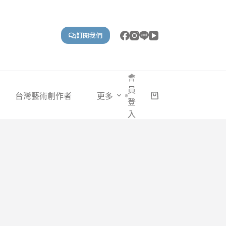
訂閱我們
會
員
台灣藝術創作者
更多
購
登
物
入
車