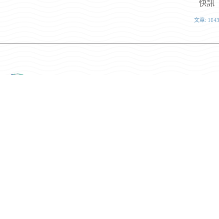
快訊
文章: 104
上一
文章
《板塊之地－破裂是完整的開始》以破碎石材展
現再生設計 見證震後新生的力量
相關文章