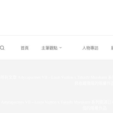
跳
至
主
要
內
容
首頁
主筆觀點
人物專訪
所有文章
Artycapucines VII – Louis Vuitton x Takas
具收藏價值的限量作
Artycapucines VII – Louis Vuitton x Takashi Mu
值的限量作品