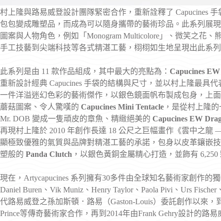
村上隆與路易威登設計團隊緊密合作，重新詮釋了 Capucine
包包變成雕塑品，而成為可以隨身攜帶的藝術珍品。此系列展現
圖案與人物角色，例如「Monogram Multicolore」、
手工技藝到尖端科技等各式精湛工藝，栩栩如生地呈現出此系列
此系列是由 11 款作品組成，其中最大的亮點為：
Capucines EW
重新設計經典 Capucines 手袋的結構與尺寸，並以村上隆最
一件洋溢迷幻色彩的藝術傑作，以銀色鏡面帆布製成包身，上面裝
蘑菇圖案、令人驚嘆的
Capucines Mini Tentacle
，是從村上隆的
Mr. DOB 變成一隻頑皮的章魚、精緻絕美的
Capucines EW Dra
再現村上隆於 2010 年創作長達 18 公尺之巨幅畫作《雲中之龍
顯極致優雅的氣質與品牌對精湛工藝的承諾，包身以皮革鑲嵌技
塑般的
Panda Clutch
，以銀色黃銅金屬精心打造，並飾有 6,25
現在，Artycapucines 系列擁有30多件由全球知名藝術家創作的獨特設計作
Daniel Buren、Vik Muniz、Henry Taylor、Paola Pivi、Urs Fischer、
代路易威登之孫加斯頓．路易（Gaston-Louis）委託創作以來，到與Sol 
Prince等傳奇藝術家合作，再到2014年由Frank Gehry設計的路易威登