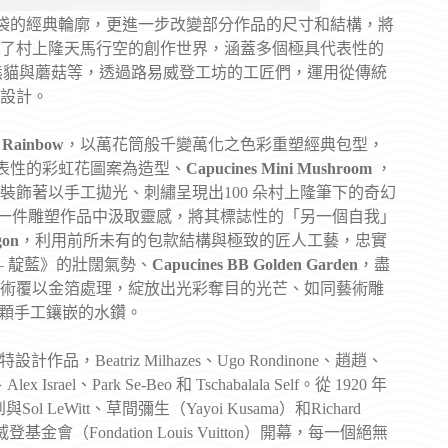
s 手袋的經典輪廓，更進一步改變部分作品的尺寸和結構，將
了村上隆天馬行空的創作世界，涵蓋多個極具代表性的
微笑之花、熊貓與蘑菇等，透過路易威登工坊的工匠們，運用從傳統
設計。
 Rainbow
，以萬花筒般千變萬化之色彩重塑經典包型，
具代表性的彩虹花圖案為造型、
Capucines Mini Mushroom
，
飾著以手工拋光、刺繡呈現出100 朵村上隆筆下的奇幻
一件雕塑作品中汲取靈感，將其標誌性的「另一個自我」
gon
，利用前所未有的包款結構與極致的匠人工藝，忠實
 — 靛藍》的壯闊氣勢、
Capucines BB Golden Garden
，盡
術覆以金箔處理，綻放出光彩奪目的光芒、如同藝術雕
0 顆手工鑲嵌的水鑽。
品，Beatriz Milhazes、Ugo Rondinone、趙趙、
Alex Israel、Park Se-Beo 和 Tschabalala Self。從 1920 年
LeWitt、草間彌生（Yayoi Kusama）和Richard
基金會（Fondation Louis Vuitton）開幕，每一個絕無