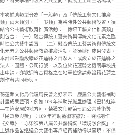
動，將美學精神融入公共空間，擴展至全縣生活場域。
本次補助類型分為「一般類」及「傳統工藝文化推廣
類」兩大類別。「一般類」為臨時性公共藝術設置，須
結合公共藝術教育推廣活動；「傳統工藝文化推廣類」
則包含：（一）融合傳統工藝美術與傳統文化元素之臨
時性公共藝術設置；（二）融合傳統工藝美術與傳統文
化元素之公共藝術教育推廣活動，並須辦理成果發表。
本計畫鼓勵設籍於花蓮縣之自然人，或設立於花蓮縣之
法人、團體、公司行號，以及位於花蓮縣之機關學校提
出申請，亦歡迎符合資格之在地單位邀請非設籍花蓮之
創作者共同參與。
花蓮縣文化局代理局長曾之妤表示，歷屆公共藝術補助
計畫成果豐碩，例如 106 年補助光織屋辦理《巴特虹岸
—在這安居的地方》，榮獲文化部第七屆公共藝術獎
「民眾參與獎」；109 年補助藝術家撒部‧噶照創作
《交織》，亦榮獲第八屆公共藝術獎「環境融合獎」。
上述作品皆透過公共藝術專戶經費補助得以實現，不僅