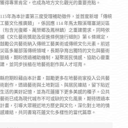
獲得專業肯定，也成為地方文化觀光的重要亮點。
115年為本計畫第三度受理補助徵件，並首度新增「傳統
工藝文化推廣類」，係因應 114 年馬太鞍溪堰塞湖災區
（包含光復鄉、萬榮鄉及鳳林鎮）之重建需求，同時依
據《文化藝術獎助及促進條例施行細則》第 6 條規定，
鼓勵公共藝術納入傳統工藝美術或傳統文化元素。前述
災區多屬部落傳統領域，長期孕育出獨特的文化與藝術
脈絡，期盼透過補助機制，凝聚居民情感、協助心靈重
建，並同步扶植在地藝術創作與人才培育。
縣府期盼藉由本計畫，鼓勵更多在地藝術家投入公共藝
術創作，透過藝術與土地對話、與居民連結，留下貼近
生活的美好記憶，並為花蓮播下更多美感的種子。公共
藝術已成為現代城市不可或缺的文化風景，期待透過本
計畫，引導大眾親近地方歷史與文化，深化對土地的情
感連結，共同書寫花蓮文化多樣性的當代篇章。