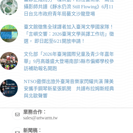
攝影師共譜《靜水仍流 Still Flowing》6月11
日台北市政府青年局藝文沙龍登場
臺文館徵集全球譯者加入臺灣文學國家隊！
「言嶼交響：2026臺灣文學英譯工作坊」徵
選， 即日起至6/21開放申請！
文化部「2026年臺灣國際兒童及青少年嘉年
華」9月高雄盛大登場南部5縣市偏鄉學校參
訪補助報名開跑
NTSO邀傑出旅外臺灣音樂家閃耀共演 陳美
安攜手鋼琴新星張凱閔 共譜布拉姆斯經典
與北歐聲響
業務合作：
sales@artwarm.tw
新聞稿：