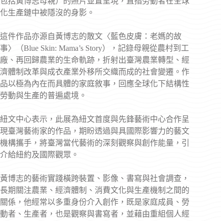
包括黃博志母親）的照片並置呈現，直指勞動者在全球
化生產鏈中被隱沒的身影。
這件作品亦源自黃博志的散文〈藍色皮膚：老媽的故
事〉（Blue Skin: Mama’s Story），記錄母親從農村到工
廠、再回歸農業的生命軌跡，折射出臺灣農業轉型、經
濟體制改革與成衣產業外移所交織而成的社會變遷。作
品以極為內在而具體的家庭敘事，回應全球化下結構性
勞動與生產的普遍處境。
紐文中心表示，此展為紐文首度與先鋒藝術中心合作呈
現臺灣藝術家的作品，期盼透過與具國際影響力的藝文
機構攜手，將臺灣當代藝術的深刻觀察與創作能量，引
介給紐約及國際觀眾。
黃博志的藝術實踐橫跨裝置、影像、書寫與社會調查，
長期關注農業、經濟體制、消費文化與生產機制之間的
關係，他經常以多重身份介入創作，既是家庭成員、勞
動者、生產者，也是觀察與書寫者，並藉由重組個人經