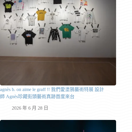
agnès b. on aime le graff !! 我們愛塗鴉藝術特展 設計
師 Agnès珍藏街頭藝術真跡首度來台
2026 年 6 月 28 日