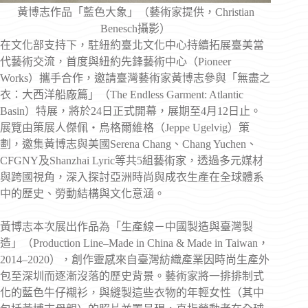
黃博志作品「藍色大象」（藝術家提供，Christian
Benesch攝影）
在文化部支持下，駐紐約臺北文化中心持續拓展臺美當
代藝術交流，首度與紐約先鋒藝術中心（Pioneer
Works）攜手合作，邀請臺灣藝術家黃博志參與「無盡之
衣：大西洋船廠篇」（The Endless Garment: Atlantic
Basin）特展，將於24日正式開幕，展期至4月12日止。
展覽由策展人傑佩・烏格爾維格（Jeppe Ugelvig）策
劃，邀集黃博志與美國Serena Chang、Chang Yuchen、
CFGNY及Shanzhai Lyric等共5組藝術家，透過多元媒材
與跨國視角，深入探討亞洲時尚與成衣生產在全球體系
中的歷史、勞動結構與文化意涵。
黃博志本次展出作品為「生產線－中國製造與臺灣製
造」（Production Line–Made in China & Made in Taiwan，
2014–2020），創作靈感來自臺灣紡織產業因時尚生產外
包至深圳而逐漸沒落的歷史背景。藝術家將一排排制式
化的藍色牛仔襯衫，與縫製這些衣物的年輕女性（其中