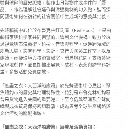
驗與破碎的歷史脈絡，製作出日常物件或事件的「贗
品」，作為理解社會運作與溝通機制的切入點，進而探
問藝術如何在複雜的社會關係中生成新的意義與定義。
先鋒藝術中心位於布魯克林紅鉤區（Red Hook），是由
藝術家與科學家共同創辦的非營利文化機構，致力於透
過視覺與表演藝術、科技、音樂與科學，促進跨領域的
創新思維，設有科學、設計、錄音與陶藝工作室，以及
媒體、虛擬環境與技術實驗室、暗房與花園，支持藝術
家現地創作，並長期推出展覽、駐村、表演與跨學科計
畫，多數活動免費開放。
「無盡之衣：大西洋船廠篇」於先鋒藝術中心展出，聚
焦紐約市的歷史與地理特殊性，特別是布魯克林紅鉤區
曾是貨物進入美國的重要港口，至今仍與亞洲及全球紡
織與成衣貿易保持密切聯繫，成為思考全球生產網絡與
文化流動的關鍵場域。
「無盡之衣：大西洋船廠篇」展覽及活動資訊：