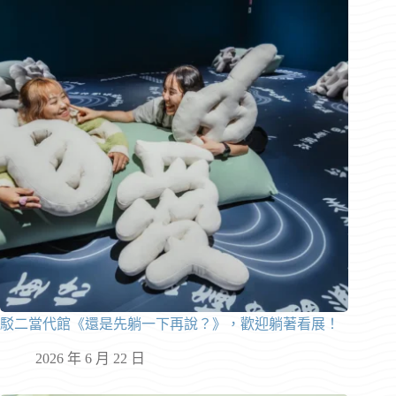
駁二當代館《還是先躺一下再說？》，歡迎躺著看展！
2026 年 6 月 22 日