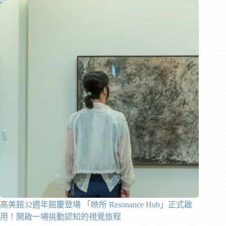
高美館32週年館慶登場 「映所 Resonance Hub」正式啟
用！開啟一場挑動認知的視覺旅程