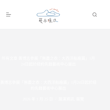
跳
至
主
要
內
容
所有文章
黃博志參展「無盡之衣：大西洋船廠篇」1月
24日起於紐約先鋒藝術中心展出
黃博志參展「無盡之衣：大西洋船廠篇」1月24日起於紐
約先鋒藝術中心展出
2026 年 1 月 25 日
展演資訊
,
展覽