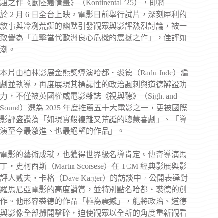
題之作《歐陸瘋情畫》（Kontinental ’25），即將
於 2 月 6 日全台上映。電影日前舉行試片，深刻犀利的
敘事與冷冽荒誕的幽默引發觀眾與影評熱烈討論，被一
致譽為「直擊當代歐洲良心危機的震撼之作」，佳評如
潮。
本片由柏林影展金熊獎導演哈都・裘德（Radu Jude）編
劇並執導，再度展現其標誌性的政治諷刺與道德辯證功
力，不僅被英國權威電影雜誌《視與聽》（Sight and
Sound）選為 2025 年度推薦五十大電影之一，更被國際
影評盛讚為「如現實般複雜又荒誕的聰慧喜劇」、「導
演至今最激進、也最絕望的作品」。
電影的藝術成就，也獲得世界級名導肯定。傳奇導演馬
丁・史柯西斯（Martin Scorsese）在 TCM 經典影展與影
評人戴夫・卡格（Dave Karger）的訪談中，公開表達對
羅馬尼亞電影的高度讚賞，並特別點名哈都・裘德的創
作。他形容裘德的作品「極為震撼」，能將政治、道德
與影像全部攤開擊碎，迫使觀眾以全新的角度重新觀看