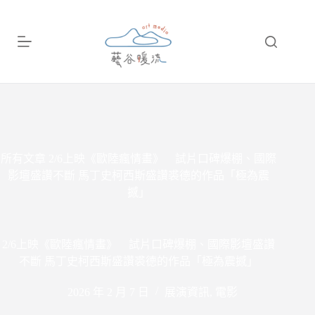
跳
至
主
要
內
容
所有文章
2/6上映《歐陸瘋情畫》 試片口碑爆棚、國際
影壇盛讚不斷 馬丁史柯西斯盛讚裘德的作品「極為震
撼」
2/6上映《歐陸瘋情畫》 試片口碑爆棚、國際影壇盛讚
不斷 馬丁史柯西斯盛讚裘德的作品「極為震撼」
2026 年 2 月 7 日
展演資訊
,
電影