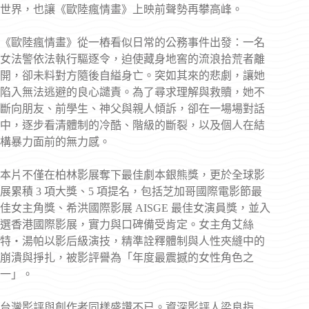
世界，也讓《歐陸瘋情畫》上映前聲勢再攀高峰。
《歐陸瘋情畫》從一樁看似日常的公務事件出發：一名
女法警依法執行驅逐令，迫使藏身地窖的流浪拾荒者離
開，卻未料對方隨後自縊身亡。突如其來的悲劇，讓她
陷入無法逃避的良心譴責。為了尋求理解與救贖，她不
斷向朋友、前學生、神父與親人傾訴，卻在一場場對話
中，逐步看清體制的冷酷、階級的斷裂，以及個人在結
構暴力面前的無力感。
本片不僅在柏林影展奪下最佳劇本銀熊獎，更於全球影
展累積 3 項大獎、5 項提名，包括芝加哥國際電影節最
佳女主角獎、希洪國際影展 AISGE 最佳女演員獎，並入
選香港國際影展，實力與口碑備受肯定。女主角艾絲
特・湯帕以影后級演技，精準詮釋體制與人性夾縫中的
崩潰與掙扎，被影評譽為「年度最震撼的女性角色之
一」。
台灣影評與創作者同樣盛讚不已。資深影評人梁良指