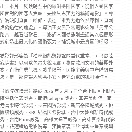
出，本片「反映轉型中的歐洲邊陲國家，從個人到國家
所面對的困惑與焦慮，是極具思辨力的藝術電影」。導
演鴻鴻則直言，哈都・裘德「批判力道依然犀利，直刺
虛偽道德的痛處」。導演王安民形容電影宛如「另類公
路片，越看越耐看」，影評人彌勒熊則盛讚其以極簡形
式創造出最大化的藝術張力，捕捉城市最真實的呼吸。
被影評形容為「柏林銀熊獎認證的當代重拳」，《歐陸
瘋情畫》以幽默包裹尖銳現實，撕開歐洲文明的華麗外
衣，直指住房危機、戰爭陰影、民族主義與中產階級焦
慮，是一部會讓人笑著不安、看完沉默的諷刺傑作。
《歐陸瘋情畫》將於 2026 年 2 月 6 日全台上映。上映戲
院包括信義威秀、南港LaLaport威秀、真善美劇院、南
港喜樂時代影城、長春國賓影城、新店裕隆城威秀、桃
園統領威秀、SBC星橋國際影城、台中大魯閣新時代威
秀、台南Focus威秀、高雄大遠百威秀、高雄喜樂時代影
城、花蓮鐵道電影院等。預售票現正於博客來售票網與