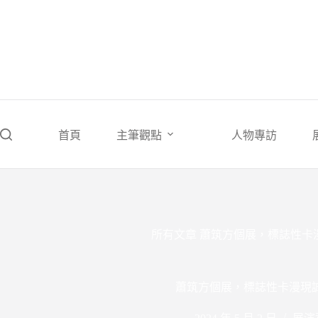
跳
至
主
要
內
容
首頁
主筆觀點
人物專訪
所有文章
蕭筑方個展，標誌性卡
蕭筑方個展，標誌性卡漫現