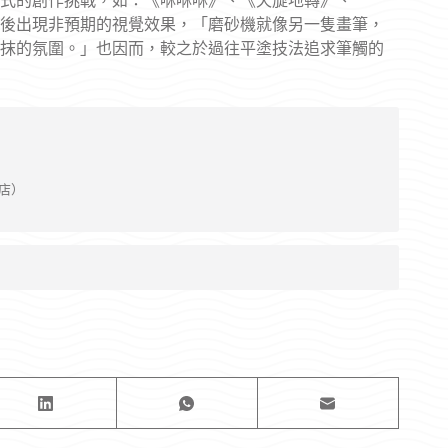
式的創作挑戰，如：《咻咻咻》、《天旋地轉》、
後出現非預期的視覺效果，「磨砂機就像另一隻畫筆，
抹的氛圍。」也因而，較之於過往平塗技法追求筆觸的
菸店）