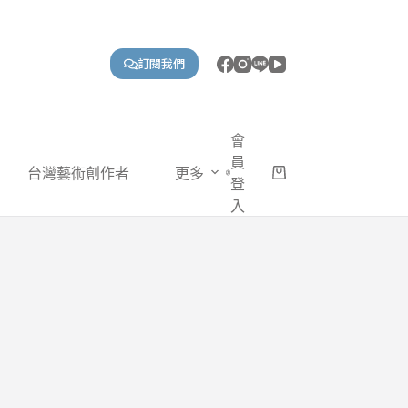
訂閱我們
會
員
台灣藝術創作者
更多
購
登
物
入
車