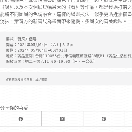
出底層顏色，或發現層疊的顏色早已交融在一起，於此產生即興
《吸》以及本次個展尺幅最大的《看》等作品，都是經過打磨之
能將不同圖層的色調融合，這樣的繪畫技法，似乎更貼近素描塗
消抹，蕭筑方的新嘗試為畫面帶來隨機、多層次的審美趣味。
展覽：蕭筑方個展
開幕：2024年05月04日 (六)丨3-5pm
展期：2024年05月04日—06月01日
地點：誠品畫廊∣台灣110055台北市信義區菸廠路88號B1（誠品生活松
開放時間：週二～週六11:00-19:00（日、一公休）
資料來源及圖片來源：誠品畫廊
分享你的喜愛