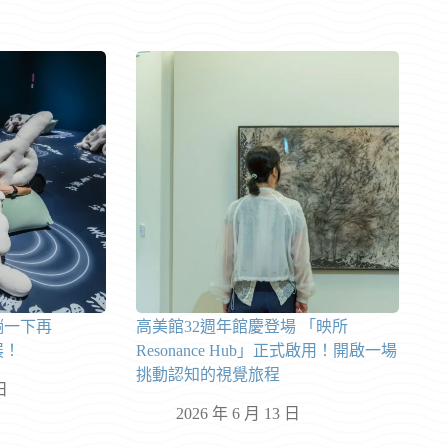
躺一下再
高美館32週年館慶登場 「映所
展！
Resonance Hub」正式啟用！開啟一場
挑動認知的視覺旅程
日
2026 年 6 月 13 日