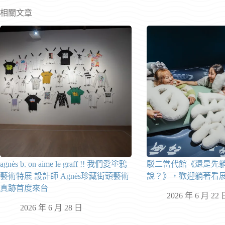
相關文章
agnès b. on aime le graff !! 我們愛塗鴉
駁二當代館《還是先
藝術特展 設計師 Agnès珍藏街頭藝術
說？》，歡迎躺著看
真跡首度來台
2026 年 6 月 22 
2026 年 6 月 28 日