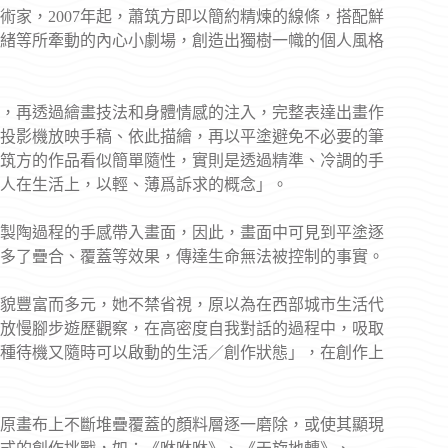
家，2007年起，蕭筑方即以簡約精煉的線條，搭配鮮
緒等所牽動的內心小劇場，創造出獨樹一幟的個人風格
，再透過繪畫技法和身體情感的注入，完整表達出畫作
投影機放映手稿、依此描繪，再以平塗避免不必要的筆
筑方的作品看似簡單隨性，實則是透過精準、冷調的手
人在生活上，以輕、薄爲訴求的概念」。
將製陶過程的手感帶入畫面，因此，畫面中可見到平塗逐
多了疊合、覆蓋等效果，傳達生命無法被控制的事實。
貌豐富而多元，她不禁省視，原以為在西部城市生活代
放慢腳步遊歷觀察，在高密度自我對話的過程中，吸取
種待機又隨時可以啟動的生活／創作狀態」，在創作上
原畫布上不斷堆疊覆蓋的顏料層逐一磨除，或使其顯現