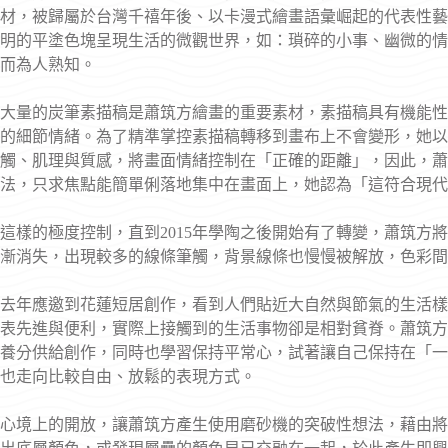
材，被歸屬於台灣千禧年後、以卡漫式繪畫語彙崛起的代表性藝術
明的平塗色塊呈現生活的微觀世界，如：瑣碎的小事、幽微的情
而為人熟知。
大量的炭筆素描稿是蕭筑方繪畫的重要素材，素描稿具有機能性
的細節情緒。為了精準掌控素描稿轉移到畫布上不會變形，她以
觸、肌理與質感，將畫面情緒控制在「正確的距離」，因此，蕭
法，只求焦點能簡單俐落地集中在畫面上，她認為「這符合現代
這樣的極度控制，直到2015年學陶之後開始有了轉變，蕭筑方
漸消失，出現較多的線條筆觸，背景線條也慢慢被解放，色彩間
去年應邀到花蓮短居創作，看到人們貼近大自然與節氣的生活樣
表先進與便利，實際上接觸到的生活事物卻是相對貧脊。蕭筑方
養分供給創作，同時也學習保持平常心，試著讓自己保持在「一
也走向比較自由、放鬆的表現方式。
心境上的開放，讓蕭筑方產生使用磨砂機的突破性想法，藉由將