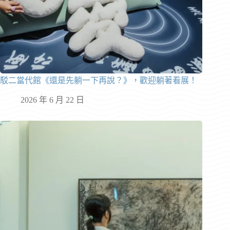
駁二當代館《還是先躺一下再說？》，歡迎躺著看展！
2026 年 6 月 22 日