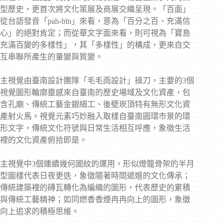
型歷史，更首次將文化策展及商展交織呈現。「百面」
從台語發音「pah-bīn」來看，意為「百分之百、充滿信
心」的絕對肯定；而從華文字面來看，則可視為「寶島
充滿百變的多樣性」，其「多樣性」的構成，更來自交
互串聯所產生的量變與質變。
主視覺由臺南設計團隊「毛毛雨設計」操刀，主要的3個
視覺圖形輪廓靈感來自臺南的歷史場域及文化資產，包
含孔廟、傳統工藝金銀細工、後壁崁頂特有無形文化資
產射火馬。視覺元素巧妙融入取樣自臺南圓環市景的環
形文字，傳統文化符號與日常生活相互呼應，象徵生活
裡的文化資產俯拾即是。
主視覺中3個連續幾何圖紋的運用，形似燈籠骨架的半月
型圖樣代表日夜更迭，象徵隨著時間遞嬗的文化傳承；
傳統建築裡的磚瓦轉化為編織的圖形，代表歷史的累積
與傳統工藝精神；如同燃香香煙冉冉向上的圖形，象徵
向上追求的積極思維。