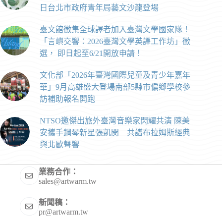
日台北市政府青年局藝文沙龍登場
臺文館徵集全球譯者加入臺灣文學國家隊！
「言嶼交響：2026臺灣文學英譯工作坊」徵
選， 即日起至6/21開放申請！
文化部「2026年臺灣國際兒童及青少年嘉年
華」9月高雄盛大登場南部5縣市偏鄉學校參
訪補助報名開跑
NTSO邀傑出旅外臺灣音樂家閃耀共演 陳美
安攜手鋼琴新星張凱閔 共譜布拉姆斯經典
與北歐聲響
業務合作：
sales@artwarm.tw
新聞稿：
pr@artwarm.tw