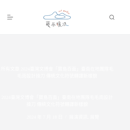
跳
至
主
要
內
容
所有文章
2024臺灣文博會「寶島百面」臺南在地團隊毛
毛雨設計操刀 傳統文化符號轉譯新樣貌
2024臺灣文博會「寶島百面」臺南在地團隊毛毛雨設計
操刀 傳統文化符號轉譯新樣貌
2024 年 7 月 18 日
展演資訊
,
展覽