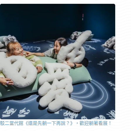
駁二當代館《還是先躺一下再說？》，歡迎躺著看展！