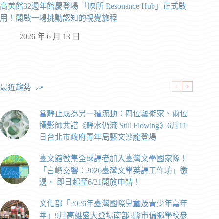
高美館32週年館慶登場 「映所 Resonance Hub」正式啟
用！開啟一場挑動認知的視覺旅程
2026 年 6 月 13 日
最近趨勢
當靜止成為另一種流動：四位藝術家、兩位
攝影師共譜《靜水仍流 Still Flowing》6月11
日台北市政府青年局藝文沙龍登場
臺文館徵集全球譯者加入臺灣文學國家隊！
「言嶼交響：2026臺灣文學英譯工作坊」徵
選， 即日起至6/21開放申請！
文化部「2026年臺灣國際兒童及青少年嘉年
華」9月高雄盛大登場南部5縣市偏鄉學校參