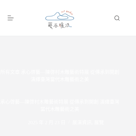
跳
至
主
要
內
容
所有文章
承心啓藝—陳啓村木雕藝術特展 從傳承到開創
演繹臺灣當代木雕藝術之美
承心啓藝—陳啓村木雕藝術特展 從傳承到開創 演繹臺灣
當代木雕藝術之美
2025 年 2 月 23 日
展演資訊
,
展覽