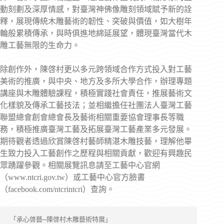
動刻劃及深厚情感，對臺灣神佛像雕刻領域賦予新的詮
釋，展現傳統木雕藝術的韌性、突破與價值，如大樹年
輪般累積傳承，與時俱進地綿延展望，體現臺灣當代木
雕工藝無限的生命力。
除創作外，陳啓村更以多元跨領域合作方式投入對工藝
美術的推廣，與中央、地方及多所大學合作，辦理專題
講座與木雕體驗課程，積極實踐社會責任，推展藝術文
化樣貌及傳承工藝技法；並相繼擔任社團法人臺灣工藝
聯盟總會創會總會長及藝術相關重要協會理事長等職
務，積極推廣臺灣工藝及拓展臺灣工藝產業多元發展。
期待觀者透過欣賞陳啓村藝師精湛木雕技藝，理解他畢
生致力投入工藝創作之歷程與相關貢獻，歡迎有興趣民
眾踴躍參觀。相關展覽訊息請至工藝中心官網
（www.ntcri.gov.tw）或工藝中心官方臉書
（facebook.com/ntcrintcri）查詢。
「承心啓藝—陳啓村木雕藝術特展」