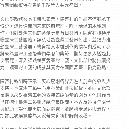
寶刺繡藝術保存者劉千韶等人共襄盛舉。
文化部政務次長王時思表示，陳啓村的作品不僅繼承了
傳統，還具備開創未來的前瞻性，除了精湛的木雕創
作，他對臺灣文化的熱愛更是有目共睹，陳啓村積極串
聯臺灣工藝團體，無私地為臺灣工藝界付出，並致力推
動臺灣工藝發展，終身投入木雕創作的精神與成就，都
將成為臺灣工藝後輩們學習的典範。期待更多人透過此
次展覽，深入認識並喜愛臺灣工藝，文化部也將持續努
力，讓臺灣工藝的成就與實力在國際舞臺上發光發熱。
陳啓村致詞時表示，衷心感謝各界先進與前輩的參與與
支持，也感謝工藝中心用心策劃此次展覽，並向文化部
長期以來對臺灣工藝的支持表達誠摯的謝意。他回顧自
己在擔任臺灣工藝聯盟總會長期間，各界及各協會陪伴
與協助，讓他能勇於面對挑戰，並順利走過這段過程，
期許此次展覽能為大家帶來嶄新視野與收穫。