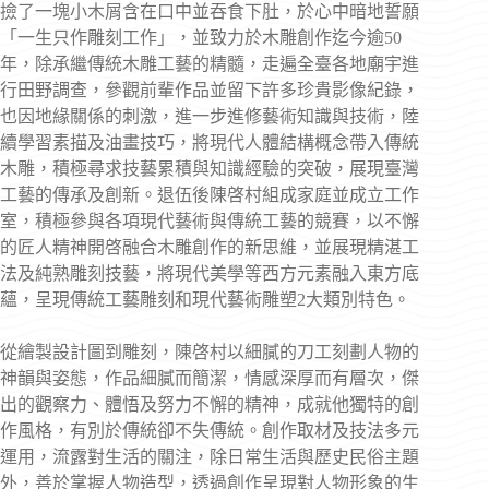
撿了一塊小木屑含在口中並吞食下肚，於心中暗地誓願
「一生只作雕刻工作」，並致力於木雕創作迄今逾50
年，除承繼傳統木雕工藝的精髓，走遍全臺各地廟宇進
行田野調查，參觀前輩作品並留下許多珍貴影像紀錄，
也因地緣關係的刺激，進一步進修藝術知識與技術，陸
續學習素描及油畫技巧，將現代人體結構概念帶入傳統
木雕，積極尋求技藝累積與知識經驗的突破，展現臺灣
工藝的傳承及創新。退伍後陳啓村組成家庭並成立工作
室，積極參與各項現代藝術與傳統工藝的競賽，以不懈
的匠人精神開啓融合木雕創作的新思維，並展現精湛工
法及純熟雕刻技藝，將現代美學等西方元素融入東方底
蘊，呈現傳統工藝雕刻和現代藝術雕塑2大類別特色。
從繪製設計圖到雕刻，陳啓村以細膩的刀工刻劃人物的
神韻與姿態，作品細膩而簡潔，情感深厚而有層次，傑
出的觀察力、體悟及努力不懈的精神，成就他獨特的創
作風格，有別於傳統卻不失傳統。創作取材及技法多元
運用，流露對生活的關注，除日常生活與歷史民俗主題
外，善於掌握人物造型，透過創作呈現對人物形象的生