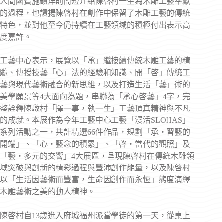
人間國寶施鎮洋則簡短介紹陳啓村一生為木雕工藝奉獻
的過程，也讚揚陳啓村在創作中保留了木雕工藝的傳統
特色，並對他至今仍持續在工藝領域的積極付出表示高
度嘉許。
工藝中心表示，展覽以「承」繼接續傳統木雕工藝的精
髓、傳授技藝「心」法的經驗和知識、開「啓」傳統工
藝與現代藝術融合的新思維，以及打造生活「藝」術的
美學願景等4大面向為題，串聯為「承心啓藝」4字，完
整詮釋陳啟村「擇一事，執一生」工藝頂真精神與不凡
的成就。本展作為今年工藝中心工藝「漫活SLOHAS」
系列活動之一，共計精選66件作品，規劃「承‧習藝的
開端」、「心‧藝念的積累」、「啓‧當代的觀照」及
「藝‧多元的交響」4大展區，呈現陳啓村在傳統木雕領
域突破與創新的精彩過程與豐沛創作能量，以及陳啓村
以「生活因藝術而豐富，生命因創作而永恆」態度演繹
木雕藝術之美的動人精神。
陳啓村自13歲進入府城福州派當學徒的第一天，從桌上