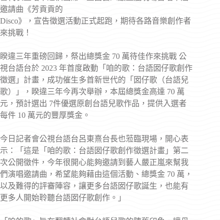
邀請曲《芳貢貢的
Disco》，宣告徵選活動正式起跑，期待各路音樂創作者
來挑戰！
睽違三年重磅回歸，祭出總獎金 70 萬待佳作來挑戰 公
視台語台於 2023 年首度啟動「咱的歌：台語囡仔歌創作
徵選」計畫，成功催生多首新世代的「囡仔歌（台語兒
歌）」，睽違三年今再次舉辦，本屆總獎金高達 70 萬
元，預計選出 7件優選原創台語兒歌作品，提供入選者
每件 10 萬元的豐厚獎金。
今日記者會公視台語台呂東熹台長也蒞臨現場，開心表
示：「這是「咱的歌：台語囡仔歌創作徵選計畫」第二
次公開徵件，今年很開心能夠邀請到藝人嚴正嵐來幫我
們演唱邀請曲，希望能夠藉由這個活動、總獎金 70 萬，
以及難得的評審陣容，讓更多台語囡仔歌誕生，也能有
更多人開始聆聽台語囡仔歌創作。」