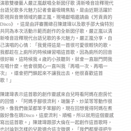
演歌雙棲藝人嚴正嵐獻唱全新囡仔歌 清新嗓音詮釋現代
台語兒歌多元魅力記者會最吸睛焦點，是由近期活躍於
影視與音樂領域的嚴正嵐，現場獻唱邀請曲《芳貢貢的
Disco》，這是由評審團總召陳建瑋以及歌手邵大倫特別
共同為本次活動示範而創作的全新囡仔歌，嚴正嵐以清
新嗓音詮釋現代台語兒歌的多元魅力。嚴正嵐分享，自
己演唱的心情：「我覺得這是一首很可愛很輕快的歌，
我都趁在上廁所的時候練習唱這首歌，因為廁所的回音
很好嘛，這時候我 4 歲的小孩聽到，就會一直敲門問我
在唱什麼，他會很開心一直叫我『再唱一次、再唱一
次』，還會把門鎖起來不讓我出去，他很喜歡這首
歌！」
陳建瑋表示這首歌的創作靈感來自兒時看阿媽在廚房忙
的回憶，「阿媽手腳很流利，端盤子、炒菜等等動作很
快，像我們做菜都笨手笨腳的，現在回想覺得阿媽在煮
飯好像在跳Disco，這麼流利、順暢，所以就用這個靈感
寫出這首歌。」陳建瑋跟邵大倫在一起創作這首歌時，
也討論到怎樣的兒歌適合這次徵選，「我們都覺得把生