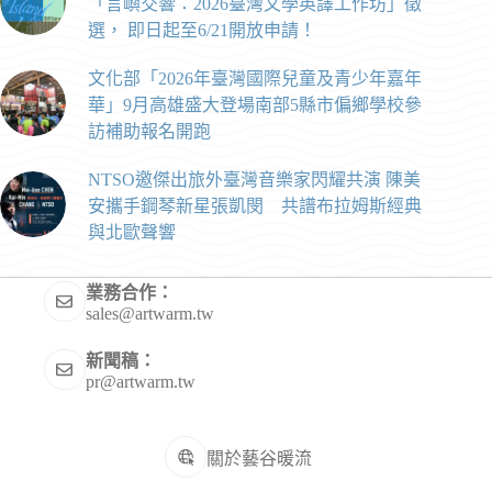
「言嶼交響：2026臺灣文學英譯工作坊」徵
選， 即日起至6/21開放申請！
文化部「2026年臺灣國際兒童及青少年嘉年
華」9月高雄盛大登場南部5縣市偏鄉學校參
訪補助報名開跑
NTSO邀傑出旅外臺灣音樂家閃耀共演 陳美
安攜手鋼琴新星張凱閔 共譜布拉姆斯經典
與北歐聲響
業務合作：
sales@artwarm.tw
新聞稿：
pr@artwarm.tw
關於藝谷暖流