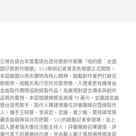
公視台語台年度重磅台語兒歌創作競賽「咱的歌：台語
囡仔歌創作徵選」5/12舉辦記者會宣告徵選正式開跑，
本屆徵選以飛天鑽地為核心精神，鼓勵創作者們打破兒
歌框架，挑戰天馬行空的兒歌想像，入選者更有機會由
金曲製作團隊協助錄製作品！為展現對語言傳承與創作
品質的重視，本屆徵選總獎金高達 70 萬元，並邀請金曲
獎台語男歌手、製作人陳建瑋擔任評審團總召暨總製作
人，攜手王昭華、李英宏、武雄、黃少雍、蕭賀碩等華
麗金曲級陣容共同把關。5/12的啟動記者會現場，由上
屆入選者瑞夫擔任活動主持人，評審團總召陳建瑋、評
審代表王昭華連袂出席，並由藝人嚴正嵐現場首唱本屆