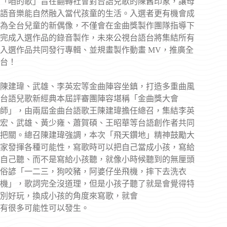
「咱的歌」旨在翻轉社會對台語兒歌的陳舊印象，讓母
語音樂能自然融入當代孩童的生活。入選者更有機會成
為全台兒童的新偶像，不僅會在金曲獎製作團隊指導下
完成入選作品的錄音製作，未來公視台語台將集結所有
入選作品共同發行專輯、並規畫製作動畫 MV，推廣全
台！
陳建瑋、武雄、李英宏等金曲陣容坐鎮，打造多重曲風
台語兒歌新經典本屆評審團陣容堪稱「金曲獎大會
師」，由兩屆金曲台語歌王陳建瑋擔任總召，集結李英
宏、武雄、黃少雍、蕭賀碩、王昭華等台語創作者共同
把關。總召陳建瑋強調，本次「飛天鑽地」精神鼓勵大
家發揮各種可能性，寫歌時可以把自己當成小孩，寫給
自己聽、而不是寫給小孩聽，就像小時候聽到的無厘頭
俗諺「一二三，狗咬豬，阿婆仔坐飛機，摔下去洗衣
機」，歌詞完全沒道理，但是小孩子聽了就是會覺得特
別好玩，換成小孩的角度來寫歌，就會
有很多可能性可以發生。