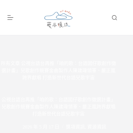
跳
至
主
要
內
容
所有文章
公視台語台再推「咱的歌：台語囡仔歌創作徵
選計畫」兒歌創作競賽金曲製作人陳建瑋領軍、嚴正嵐
跨界獻唱 打造新世代台語兒歌宇宙
公視台語台再推「咱的歌：台語囡仔歌創作徵選計畫」
兒歌創作競賽金曲製作人陳建瑋領軍、嚴正嵐跨界獻唱
打造新世代台語兒歌宇宙
2026 年 5 月 17 日
獎項資訊
,
資源資訊